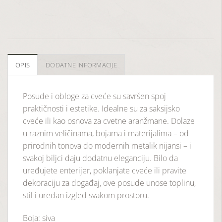
OPIS
DODATNE INFORMACIJE
Posude i obloge za cveće su savršen spoj
praktičnosti i estetike. Idealne su za saksijsko
cveće ili kao osnova za cvetne aranžmane. Dolaze
u raznim veličinama, bojama i materijalima – od
prirodnih tonova do modernih metalik nijansi – i
svakoj biljci daju dodatnu eleganciju. Bilo da
uređujete enterijer, poklanjate cveće ili pravite
dekoraciju za događaj, ove posude unose toplinu,
stil i uredan izgled svakom prostoru.
Boja: siva