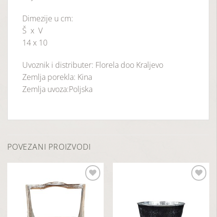
Dimezije u cm:
Š x V
14 x 10
Uvoznik i distributer: Florela doo Kraljevo
Zemlja porekla: Kina
Zemlja uvoza:Poljska
POVEZANI PROIZVODI
Dodaj
Dodaj
u
u