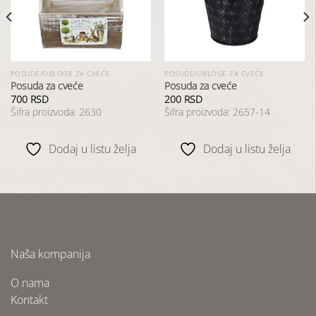
listu
listu
želja
želja
POSUDE/OBLOGE ZA CVEĆE
POSUDE/OBLOGE ZA CVEĆE
Posuda za cveće
Posuda za cveće
700
RSD
200
RSD
Šifra proizvoda: 2630
Šifra proizvoda: 2657-14
Dodaj u listu želja
Dodaj u listu želja
Naša kompanija
O nama
Kontakt