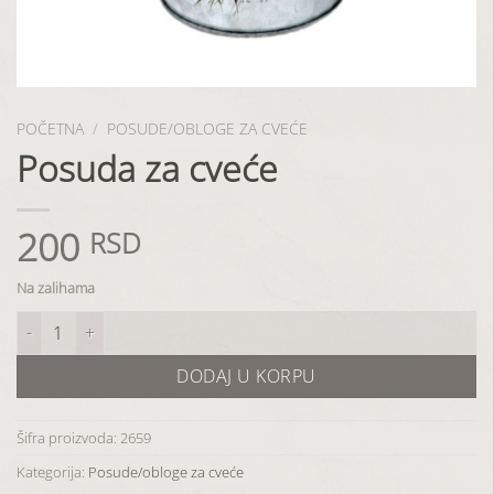
POČETNA
/
POSUDE/OBLOGE ZA CVEĆE
Posuda za cveće
200
RSD
Na zalihama
Posuda za cveće količina
DODAJ U KORPU
Šifra proizvoda:
2659
Kategorija:
Posude/obloge za cveće