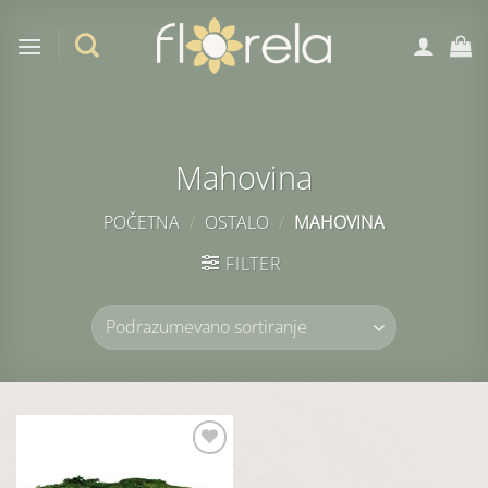
Preskoči
na
sadržaj
Mahovina
POČETNA
/
OSTALO
/
MAHOVINA
FILTER