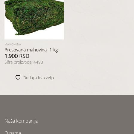
Dodaj
u listu
želja
MAHOVINA
Presovana mahovina -1 kg
1.900
RSD
Šifra proizvoda: 4493
Dodaj u listu želja
Naša kompanija
O nama