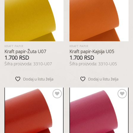
Dodaj
Dodaj
u listu
u listu
želja
želja
KRAFT PAPIR
KRAFT PAPIR
Kraft papir-Žuta U07
Kraft papir-Kajsija U05
1.700
RSD
1.700
RSD
Šifra proizvoda: 3310-U07
Šifra proizvoda: 3310-U05
Dodaj u listu želja
Dodaj u listu želja
Dodaj
Dodaj
u listu
u listu
želja
želja