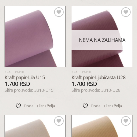
Dodaj
Dodaj
u listu
u listu
želja
želja
NEMA NA ZALIHAMA
KRAFT PAPIR
KRAFT PAPIR
Kraft papir-Lila U15
Kraft papir-Ljubičasta U28
1.700
RSD
1.700
RSD
Šifra proizvoda: 3310-U15
Šifra proizvoda: 3310-U28
Dodaj u listu želja
Dodaj u listu želja