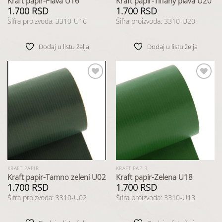
Kraft papir-Plava U16
Kraft papir-Tiffany plava U20
1.700
RSD
1.700
RSD
Šifra proizvoda: 3310-U16
Šifra proizvoda: 3310-U20
Dodaj u listu želja
Dodaj u listu želja
Dodaj
Dodaj
u listu
u listu
želja
želja
KRAFT PAPIR
KRAFT PAPIR
Kraft papir-Tamno zeleni U02
Kraft papir-Zelena U18
1.700
RSD
1.700
RSD
Šifra proizvoda: 3310-U02
Šifra proizvoda: 3310-U18