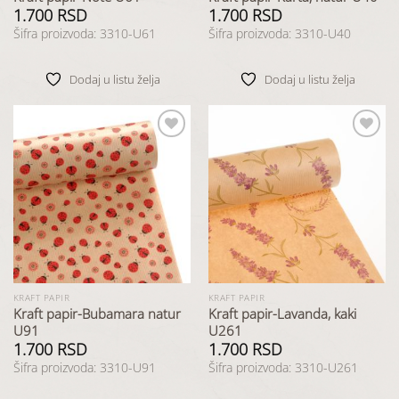
1.700
RSD
1.700
RSD
Šifra proizvoda: 3310-U61
Šifra proizvoda: 3310-U40
Dodaj u listu želja
Dodaj u listu želja
Dodaj
Dodaj
u listu
u listu
želja
želja
KRAFT PAPIR
KRAFT PAPIR
Kraft papir-Bubamara natur
Kraft papir-Lavanda, kaki
U91
U261
1.700
RSD
1.700
RSD
Šifra proizvoda: 3310-U91
Šifra proizvoda: 3310-U261