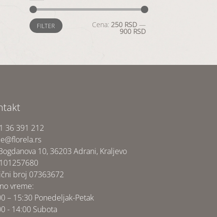
Minimalna
Maksimalna
Cena:
250 RSD
—
FILTER
cena
cena
900 RSD
ntakt
1 36 391 212
ce@florela.rs
 Bogdanova 10, 36203 Adrani, Kraljevo
 101257680
ični broj 07363672
no vreme:
00 – 15:30 Ponedeljak-Petak
00 - 14:00 Subota