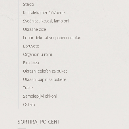
Staklo
Kristali/kamenčići/perle
Svećnjaci, kavezi, lampioni
Ukrasne žice
Leptir dekorativni papiri i celofan
Epruvete
Organdin u rolni
Eko koža
Ukrasni celofan za buket
Ukrasni papiri za bukete
Trake
Samolepljivi cirkoni
Ostalo
SORTIRAJ PO CENI