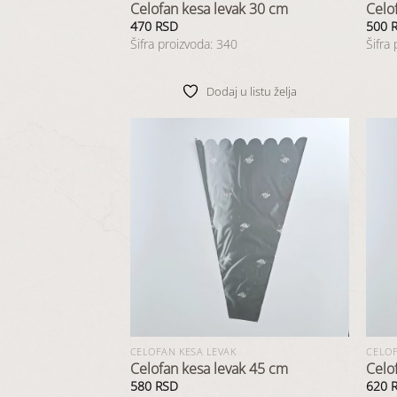
Celofan kesa levak 30 cm
Celo
470
RSD
500
Šifra proizvoda: 340
Šifra
Dodaj u listu želja
Dodaj
u listu
želja
CELOFAN KESA LEVAK
CELOF
Celofan kesa levak 45 cm
Celo
580
RSD
620