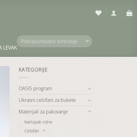
A LEVAK
KATEGORIJE
OASIS program
odaj
listu
elja
Ukrasni celofani za bukete
Materijali za pakovanje
Kartopak rolne
Celofan