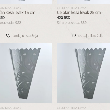
AN KESA LEVAK
CELOFAN KESA LEVAK
fan kesa levak 15 cm
Celofan kesa levak 25 cm
RSD
420
RSD
 proizvoda: 982
Šifra proizvoda: 339
Dodaj u listu želja
Dodaj u listu želja
Dodaj
D
u listu
u 
želja
ž
AN KESA LEVAK
CELOFAN KESA LEVAK