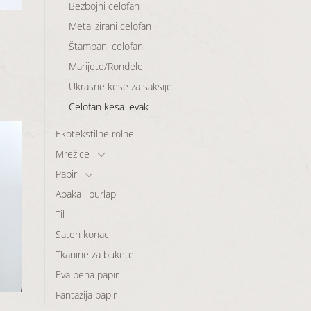
Bezbojni celofan
Metalizirani celofan
Štampani celofan
Marijete/Rondele
Ukrasne kese za saksije
Celofan kesa levak
Ekotekstilne rolne
Mrežice
Papir
odaj
listu
Abaka i burlap
elja
Til
Saten konac
Tkanine za bukete
Eva pena papir
Fantazija papir