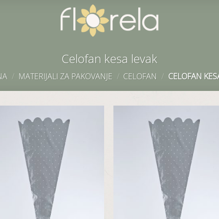
Celofan kesa levak
NA
/
MATERIJALI ZA PAKOVANJE
/
CELOFAN
/
CELOFAN KES
Dodaj
D
u listu
u 
želja
ž