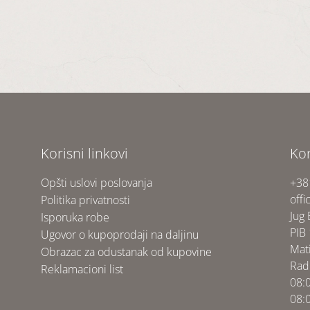
Korisni linkovi
Ko
Opšti uslovi poslovanja
+38
offi
Politika privatnosti
Jug
Isporuka robe
PIB
Ugovor o kupoprodaji na daljinu
Mat
Obrazac za odustanak od kupovine
Rad
Reklamacioni list
08:
08: