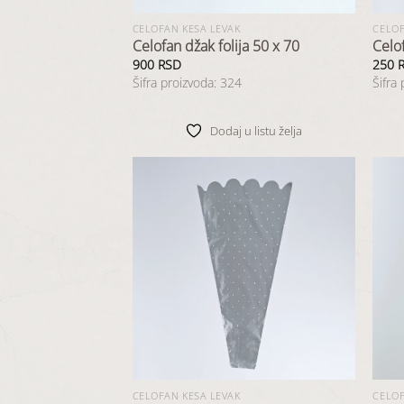
CELOFAN KESA LEVAK
CELOF
Celofan džak folija 50 x 70
Celo
900
RSD
250
Šifra proizvoda: 324
Šifra
Dodaj u listu želja
Dodaj
u listu
želja
CELOFAN KESA LEVAK
CELOF