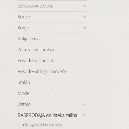
Dekorativne trake
Korpe
Kutije
Rafija i sisal
Žica za cvećarstvo
Posude za sunđer
Posude/obloge za cveće
Staklo
Mede
Ostalo
RASPRODAJA do isteka zaliha
Obloge od kore drveta