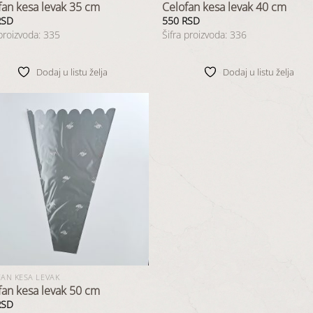
fan kesa levak 35 cm
Celofan kesa levak 40 cm
RSD
550
RSD
 proizvoda: 335
Šifra proizvoda: 336
Dodaj u listu želja
Dodaj u listu želja
Dodaj
u listu
želja
AN KESA LEVAK
fan kesa levak 50 cm
RSD