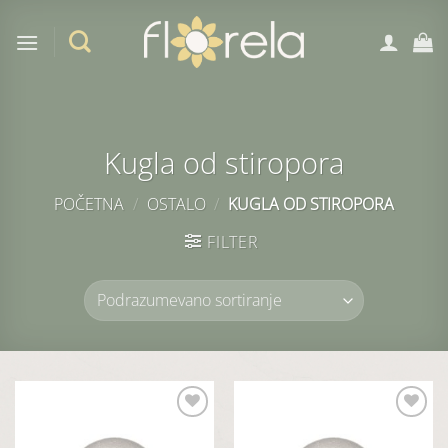
Preskoči
na
sadržaj
Kugla od stiropora
POČETNA
/
OSTALO
/
KUGLA OD STIROPORA
FILTER