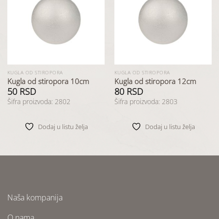
Dodaj
Dodaj
u listu
u listu
želja
želja
KUGLA OD STIROPORA
KUGLA OD STIROPORA
Kugla od stiropora 10cm
Kugla od stiropora 12cm
50
RSD
80
RSD
Šifra proizvoda: 2802
Šifra proizvoda: 2803
Dodaj u listu želja
Dodaj u listu želja
Naša kompanija
O nama