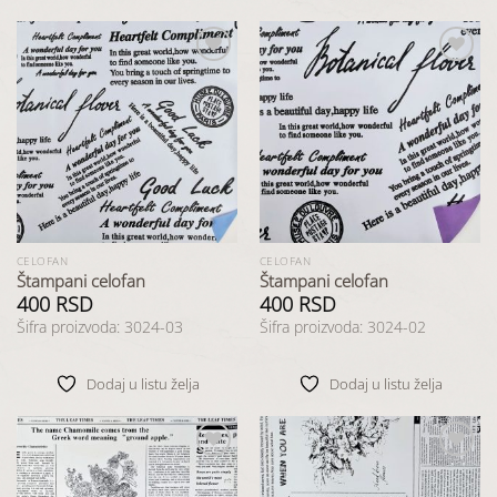
Dodaj
Dodaj
u listu
u listu
želja
želja
CELOFAN
CELOFAN
Štampani celofan
Štampani celofan
400
RSD
400
RSD
Šifra proizvoda: 3024-03
Šifra proizvoda: 3024-02
Dodaj u listu želja
Dodaj u listu želja