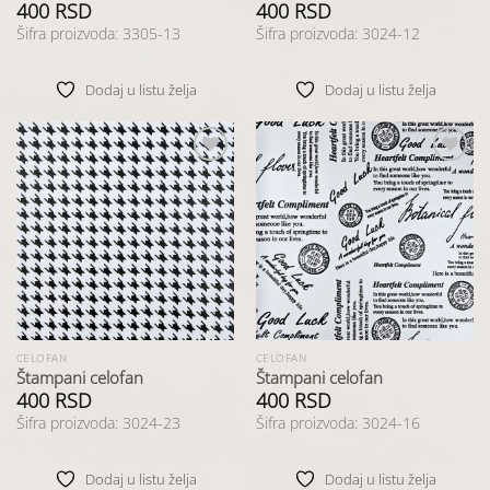
400
RSD
400
RSD
Šifra proizvoda: 3305-13
Šifra proizvoda: 3024-12
Dodaj u listu želja
Dodaj u listu želja
Dodaj
Dodaj
u listu
u listu
želja
želja
CELOFAN
CELOFAN
Štampani celofan
Štampani celofan
400
RSD
400
RSD
Šifra proizvoda: 3024-23
Šifra proizvoda: 3024-16
Dodaj u listu želja
Dodaj u listu želja