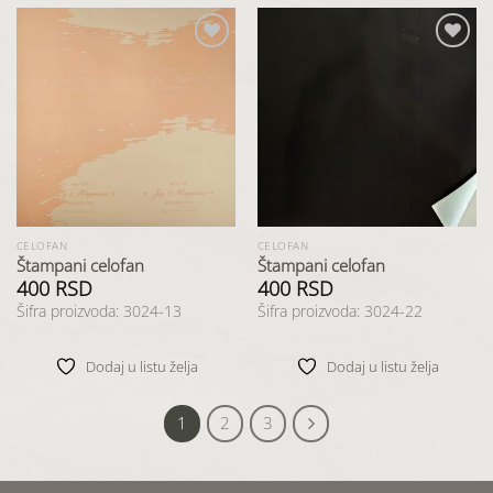
Dodaj
Dodaj
u listu
u listu
želja
želja
CELOFAN
CELOFAN
Štampani celofan
Štampani celofan
400
RSD
400
RSD
Šifra proizvoda: 3024-13
Šifra proizvoda: 3024-22
Dodaj u listu želja
Dodaj u listu želja
1
2
3