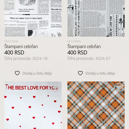
Dodaj
Dodaj
u listu
u listu
želja
želja
CELOFAN
CELOFAN
Štampani celofan
Štampani celofan
400
RSD
400
RSD
Šifra proizvoda: 3024-18
Šifra proizvoda: 3024-07
Dodaj u listu želja
Dodaj u listu želja
Dodaj
Dodaj
u listu
u listu
želja
želja