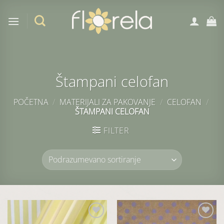
Preskoči
na
sadržaj
Štampani celofan
POČETNA
/
MATERIJALI ZA PAKOVANJE
/
CELOFAN
/
ŠTAMPANI CELOFAN
FILTER