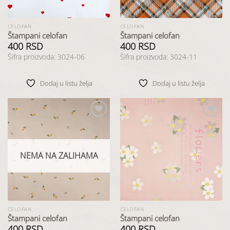
CELOFAN
CELOFAN
Štampani celofan
Štampani celofan
400
RSD
400
RSD
Šifra proizvoda: 3024-06
Šifra proizvoda: 3024-11
Dodaj u listu želja
Dodaj u listu želja
Dodaj
Dodaj
u listu
u listu
želja
želja
NEMA NA ZALIHAMA
CELOFAN
CELOFAN
Štampani celofan
Štampani celofan
400
RSD
400
RSD