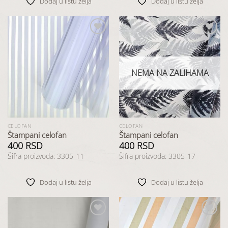
Dodaj u listu želja
Dodaj u listu želja
Dodaj
Dodaj
u listu
u listu
želja
želja
NEMA NA ZALIHAMA
CELOFAN
CELOFAN
Štampani celofan
Štampani celofan
400
RSD
400
RSD
Šifra proizvoda: 3305-11
Šifra proizvoda: 3305-17
Dodaj u listu želja
Dodaj u listu želja