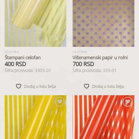
Dodaj
Dodaj
u listu
u listu
želja
želja
CELOFAN
CELOFAN
Štampani celofan
Višenamenski papir u rolni
400
RSD
700
RSD
Šifra proizvoda: 3305-01
Šifra proizvoda: 333-01
Dodaj u listu želja
Dodaj u listu želja
Dodaj
Dodaj
u listu
u listu
želja
želja