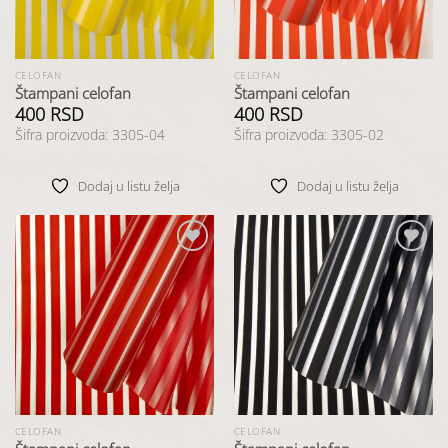
CELOFAN
CELOFAN
Štampani celofan
Štampani celofan
400
RSD
400
RSD
Šifra proizvoda: 3305-04
Šifra proizvoda: 3305-02
Dodaj u listu želja
Dodaj u listu želja
Dodaj
Dodaj
u listu
u listu
želja
želja
CELOFAN
CELOFAN