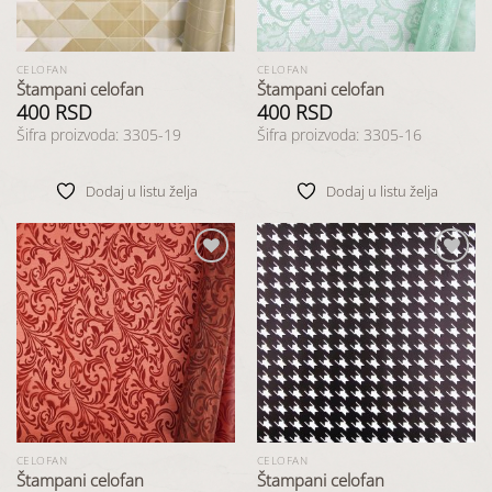
CELOFAN
CELOFAN
Štampani celofan
Štampani celofan
400
RSD
400
RSD
Šifra proizvoda: 3305-19
Šifra proizvoda: 3305-16
Dodaj u listu želja
Dodaj u listu želja
Dodaj
Dodaj
u listu
u listu
želja
želja
CELOFAN
CELOFAN
Štampani celofan
Štampani celofan