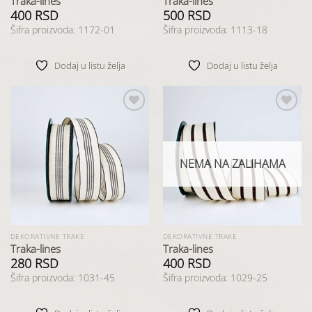
Traka-lines
Traka-lines
400
RSD
500
RSD
Šifra proizvoda: 1172-01
Šifra proizvoda: 1113-18
Dodaj u listu želja
Dodaj u listu želja
Dodaj
Dodaj
u listu
u listu
želja
želja
NEMA NA ZALIHAMA
DEKORATIVNE TRAKE
DEKORATIVNE TRAKE
Traka-lines
Traka-lines
280
RSD
400
RSD
Šifra proizvoda: 1031-45
Šifra proizvoda: 1029-25