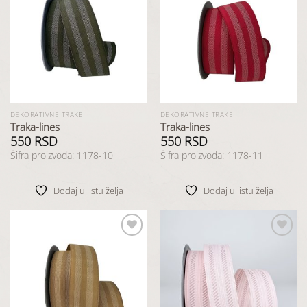
Dodaj
Dodaj
u listu
u listu
želja
želja
DEKORATIVNE TRAKE
DEKORATIVNE TRAKE
Traka-lines
Traka-lines
550
RSD
550
RSD
Šifra proizvoda: 1178-10
Šifra proizvoda: 1178-11
Dodaj u listu želja
Dodaj u listu želja
Dodaj
Dodaj
u listu
u listu
želja
želja