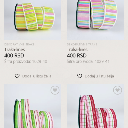
Dodaj
Dodaj
u listu
u listu
želja
želja
DEKORATIVNE TRAKE
DEKORATIVNE TRAKE
Traka-lines
Traka-lines
400
RSD
400
RSD
Šifra proizvoda: 1029-40
Šifra proizvoda: 1029-41
Dodaj u listu želja
Dodaj u listu želja
Dodaj
Dodaj
u listu
u listu
želja
želja