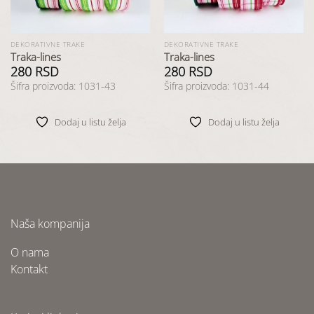
DEKORATIVNE TRAKE
DEKORATIVNE TRAKE
Traka-lines
Traka-lines
280
RSD
280
RSD
Šifra proizvoda: 1031-43
Šifra proizvoda: 1031-44
Dodaj u listu želja
Dodaj u listu želja
Naša kompanija
O nama
Kontakt