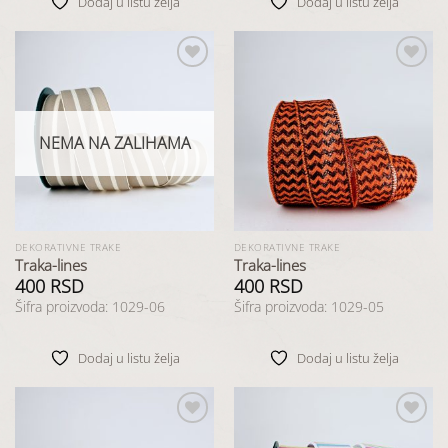
Dodaj u listu želja
Dodaj u listu želja
Dodaj
Dodaj
u listu
u listu
želja
želja
NEMA NA ZALIHAMA
DEKORATIVNE TRAKE
DEKORATIVNE TRAKE
Traka-lines
Traka-lines
400
RSD
400
RSD
Šifra proizvoda: 1029-06
Šifra proizvoda: 1029-05
Dodaj u listu želja
Dodaj u listu želja