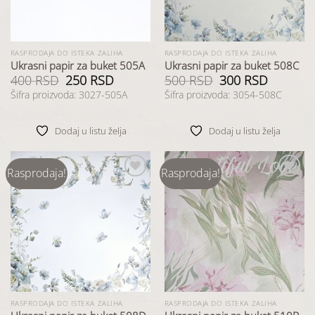
RASPRODAJA DO ISTEKA ZALIHA
RASPRODAJA DO ISTEKA ZALIHA
Ukrasni papir za buket 505A
Ukrasni papir za buket 508C
400
RSD
Originalna
250
RSD
Trenutna
500
RSD
Originalna
300
RSD
Trenutna
cena
cena
cena
cena
Šifra proizvoda: 3027-505A
Šifra proizvoda: 3054-508C
je
je:
je
je:
bila:
250 RSD.
bila:
300 RSD.
400 RSD.
500 RSD.
Dodaj u listu želja
Dodaj u listu želja
Rasprodaja!
Rasprodaja!
Dodaj
Dodaj
u listu
u listu
želja
želja
RASPRODAJA DO ISTEKA ZALIHA
RASPRODAJA DO ISTEKA ZALIHA