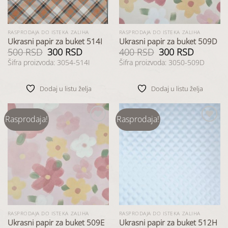
RASPRODAJA DO ISTEKA ZALIHA
RASPRODAJA DO ISTEKA ZALIHA
Ukrasni papir za buket 514I
Ukrasni papir za buket 509D
500
RSD
Originalna
300
RSD
Trenutna
400
RSD
Originalna
300
RSD
Trenutna
cena
cena
cena
cena
Šifra proizvoda: 3054-514I
Šifra proizvoda: 3050-509D
je
je:
je
je:
bila:
300 RSD.
bila:
300 RSD.
500 RSD.
400 RSD.
Dodaj u listu želja
Dodaj u listu želja
Rasprodaja!
Rasprodaja!
Dodaj
Dodaj
u listu
u listu
želja
želja
RASPRODAJA DO ISTEKA ZALIHA
RASPRODAJA DO ISTEKA ZALIHA
Ukrasni papir za buket 509E
Ukrasni papir za buket 512H