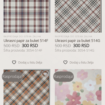
Dodaj
Dodaj
u listu
u listu
želja
želja
RASPRODAJA DO ISTEKA ZALIHA
RASPRODAJA DO ISTEKA ZALIHA
Ukrasni papir za buket 514F
Ukrasni papir za buket 514G
500
RSD
Originalna
300
RSD
Trenutna
500
RSD
Originalna
300
RSD
Trenutna
cena
cena
cena
cena
Šifra proizvoda: 3054-514F
Šifra proizvoda: 3054-514G
je
je:
je
je:
bila:
300 RSD.
bila:
300 RSD.
500 RSD.
500 RSD.
Dodaj u listu želja
Dodaj u listu želja
Rasprodaja!
Rasprodaja!
Dodaj
Dodaj
u listu
u listu
želja
želja