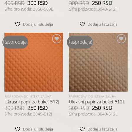
400
RSD
Originalna
300
RSD
Trenutna
300
RSD
Originalna
250
RSD
Trenutna
cena
cena
cena
cena
Šifra proizvoda: 3050-509E
Šifra proizvoda: 3049-512H
je
je:
je
je:
bila:
300 RSD.
bila:
250 RSD.
400 RSD.
300 RSD.
Dodaj u listu želja
Dodaj u listu želja
Rasprodaja!
Rasprodaja!
Dodaj
Dodaj
u listu
u listu
želja
želja
RASPRODAJA DO ISTEKA ZALIHA
RASPRODAJA DO ISTEKA ZALIHA
Ukrasni papir za buket 512J
Ukrasni papir za buket 512L
300
RSD
Originalna
250
RSD
Trenutna
300
RSD
Originalna
250
RSD
Trenutna
cena
cena
cena
cena
Šifra proizvoda: 3049-512J
Šifra proizvoda: 3049-512L
je
je:
je
je:
bila:
250 RSD.
bila:
250 RSD.
300 RSD.
300 RSD.
Dodaj u listu želja
Dodaj u listu želja