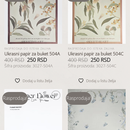
Dodaj
Dodaj
u listu
u listu
želja
želja
RASPRODAJA DO ISTEKA ZALIHA
RASPRODAJA DO ISTEKA ZALIHA
Ukrasni papir za buket 504A
Ukrasni papir za buket 504C
400
RSD
Originalna
250
RSD
Trenutna
400
RSD
Originalna
250
RSD
Trenutna
cena
cena
cena
cena
Šifra proizvoda: 3027-504A
Šifra proizvoda: 3027-504C
je
je:
je
je:
bila:
250 RSD.
bila:
250 RSD.
400 RSD.
400 RSD.
Dodaj u listu želja
Dodaj u listu želja
Rasprodaja!
Rasprodaja!
Dodaj
Dodaj
u listu
u listu
želja
želja