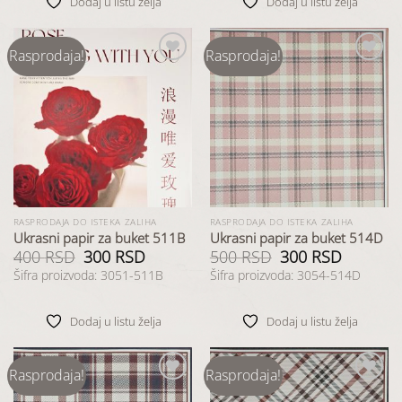
Dodaj u listu želja
Dodaj u listu želja
Rasprodaja!
Rasprodaja!
Dodaj
Dodaj
u listu
u listu
želja
želja
RASPRODAJA DO ISTEKA ZALIHA
RASPRODAJA DO ISTEKA ZALIHA
Ukrasni papir za buket 511B
Ukrasni papir za buket 514D
400
RSD
Originalna
300
RSD
Trenutna
500
RSD
Originalna
300
RSD
Trenutna
cena
cena
cena
cena
Šifra proizvoda: 3051-511B
Šifra proizvoda: 3054-514D
je
je:
je
je:
bila:
300 RSD.
bila:
300 RSD.
400 RSD.
500 RSD.
Dodaj u listu želja
Dodaj u listu želja
Rasprodaja!
Rasprodaja!