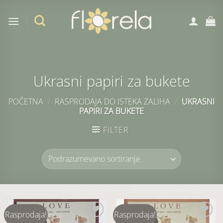
Preskoči
na
sadržaj
Ukrasni papiri za bukete
POČETNA
/
RASPRODAJA DO ISTEKA ZALIHA
/
UKRASNI
PAPIRI ZA BUKETE
FILTER
Rasprodaja!
Rasprodaja!