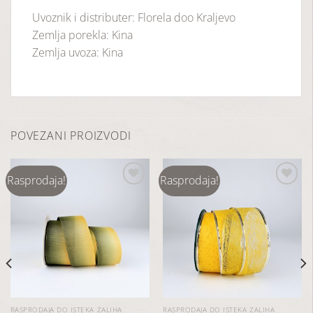
Uvoznik i distributer: Florela doo Kraljevo
Zemlja porekla: Kina
Zemlja uvoza: Kina
POVEZANI PROIZVODI
Rasprodaja!
Rasprodaja!
Dodaj
Dodaj
u
u
listu
listu
želja
želja
RASPRODAJA DO ISTEKA ZALIHA
RASPRODAJA DO ISTEKA ZALIHA