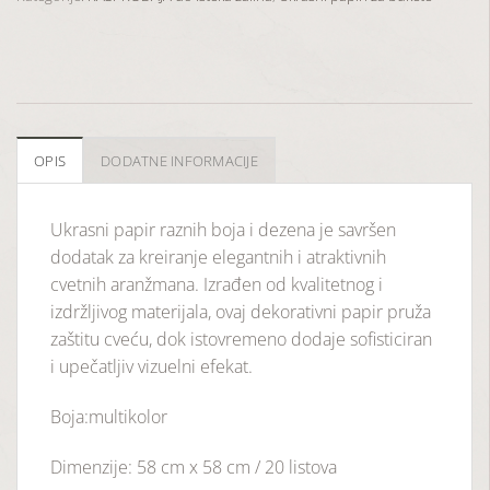
OPIS
DODATNE INFORMACIJE
Ukrasni papir raznih boja i dezena je savršen
dodatak za kreiranje elegantnih i atraktivnih
cvetnih aranžmana. Izrađen od kvalitetnog i
izdržljivog materijala, ovaj dekorativni papir pruža
zaštitu cveću, dok istovremeno dodaje sofisticiran
i upečatljiv vizuelni efekat.
Boja:multikolor
Dimenzije: 58 cm x 58 cm / 20 listova