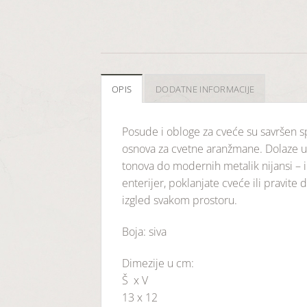
OPIS
DODATNE INFORMACIJE
Posude i obloge za cveće su savršen spo
osnova za cvetne aranžmane. Dolaze u 
tonova do modernih metalik nijansi – i
enterijer, poklanjate cveće ili pravite
izgled svakom prostoru.
Boja: siva
Dimezije u cm:
Š x V
13 x 12