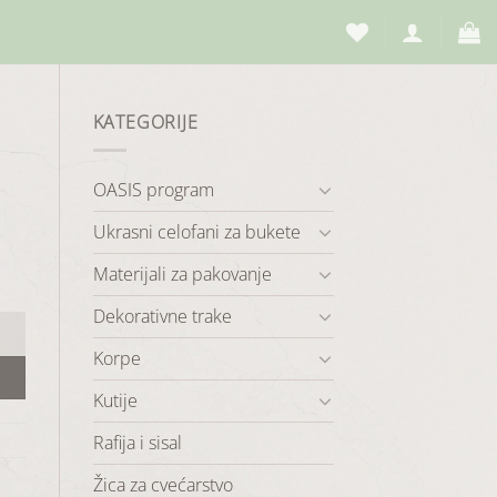
KATEGORIJE
OASIS program
Ukrasni celofani za bukete
Materijali za pakovanje
Dekorativne trake
Korpe
Kutije
Rafija i sisal
Žica za cvećarstvo