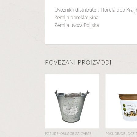
Uvoznik i distributer: Florela doo Kral
Zemlja porekla: Kina
Zemlja uvoza:Poljska
POVEZANI PROIZVODI
Dodaj
Dodaj
u
u
listu
listu
želja
želja
OBLOGE ZA CVEĆE
POSUDE/OBLOGE ZA CVEĆE
POSUDE/OBLOGE 