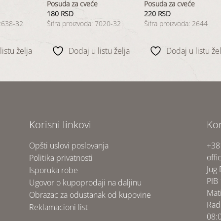
Posuda za cveće
Posuda za cveće
180
RSD
220
RSD
 2638-32
Šifra proizvoda: 7020-32
Šifra proizvoda: 2644
istu želja
Dodaj u listu želja
Dodaj u listu žel
Korisni linkovi
Ko
Opšti uslovi poslovanja
+38
offi
Politika privatnosti
Jug
Isporuka robe
PIB
Ugovor o kupoprodaji na daljinu
Mat
Obrazac za odustanak od kupovine
Rad
Reklamacioni list
08: