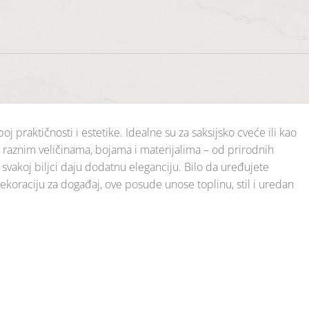
j praktičnosti i estetike. Idealne su za saksijsko cveće ili kao
raznim veličinama, bojama i materijalima – od prirodnih
 svakoj biljci daju dodatnu eleganciju. Bilo da uređujete
 dekoraciju za događaj, ove posude unose toplinu, stil i uredan