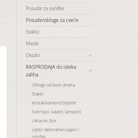
Posude za sunđer
Posude/obloge za cveće
Staklo
Mede
Ostalo
RASPRODAJA do isteka
zaliha
Obloge od kore drveta
Staklo
Kristali/kamenčići/perle
Svećnjaci, kavezi, lampioni
Ukrasne žice
Leptir dekorativni papiri i
celofan