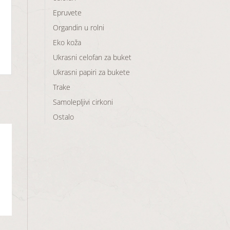
Epruvete
Organdin u rolni
Eko koža
Ukrasni celofan za buket
Ukrasni papiri za bukete
Trake
Samolepljivi cirkoni
Ostalo
aj
u
a