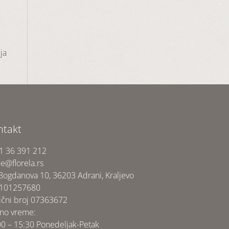
ja
ntakt
1 36 391 212
ce@florela.rs
 Bogdanova 10, 36203 Adrani, Kraljevo
 101257680
ični broj 07363672
no vreme:
00 – 15:30 Ponedeljak-Petak