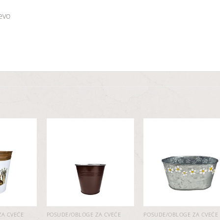
jevo
Dodaj
Dodaj
Dod
u
u
u
listu
listu
list
želja
želja
želj
ZA CVEĆE
POSUDE/OBLOGE ZA CVEĆE
POSUDE/OBLOGE ZA CVEĆE