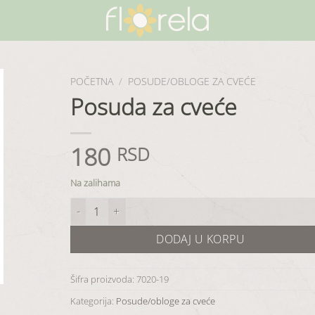
POČETNA
/
POSUDE/OBLOGE ZA CVEĆE
Posuda za cveće
180
RSD
Na zalihama
Posuda za cveće količina
DODAJ U KORPU
Šifra proizvoda:
7020-19
Kategorija:
Posude/obloge za cveće