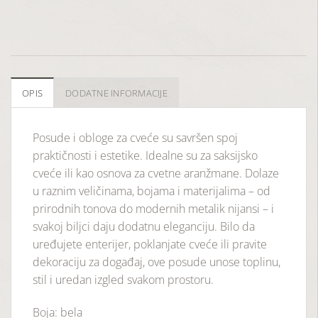
OPIS
DODATNE INFORMACIJE
Posude i obloge za cveće su savršen spoj
praktičnosti i estetike. Idealne su za saksijsko
cveće ili kao osnova za cvetne aranžmane. Dolaze
u raznim veličinama, bojama i materijalima – od
prirodnih tonova do modernih metalik nijansi – i
svakoj biljci daju dodatnu eleganciju. Bilo da
uređujete enterijer, poklanjate cveće ili pravite
dekoraciju za događaj, ove posude unose toplinu,
stil i uredan izgled svakom prostoru.
Boja: bela