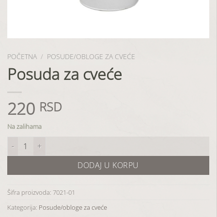
POČETNA
/
POSUDE/OBLOGE ZA CVEĆE
Posuda za cveće
220
RSD
Na zalihama
Posuda za cveće količina
DODAJ U KORPU
Šifra proizvoda:
7021-01
Kategorija:
Posude/obloge za cveće