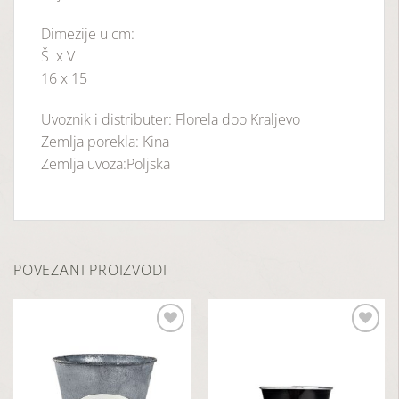
Dimezije u cm:
Š x V
16 x 15
Uvoznik i distributer: Florela doo Kraljevo
Zemlja porekla: Kina
Zemlja uvoza:Poljska
POVEZANI PROIZVODI
Dodaj
Dodaj
u
u