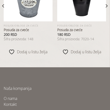
listu
listu
želja
želja
POSUDE/OBLOGE ZA CVEĆE
POSUDE/OBLOGE ZA CVEĆE
Posuda za cveće
Posuda za cveće
200
RSD
180
RSD
Šifra proizvoda: 148
Šifra proizvoda: 7020-14
Dodaj u listu želja
Dodaj u listu želja
Naša kompanija
O nama
Kontakt