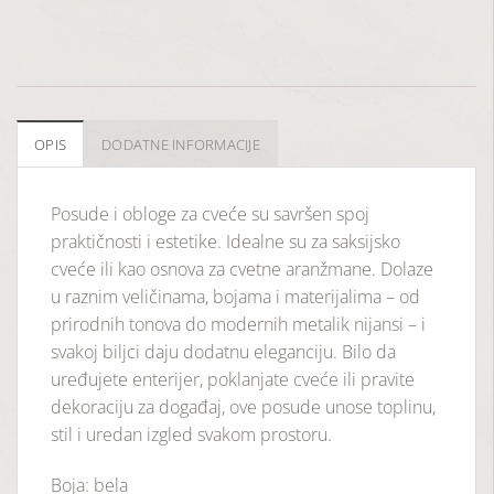
OPIS
DODATNE INFORMACIJE
Posude i obloge za cveće su savršen spoj
praktičnosti i estetike. Idealne su za saksijsko
cveće ili kao osnova za cvetne aranžmane. Dolaze
u raznim veličinama, bojama i materijalima – od
prirodnih tonova do modernih metalik nijansi – i
svakoj biljci daju dodatnu eleganciju. Bilo da
uređujete enterijer, poklanjate cveće ili pravite
dekoraciju za događaj, ove posude unose toplinu,
stil i uredan izgled svakom prostoru.
Boja: bela