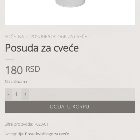
POČETNA
/
POSUDE/OBLOGE ZA CVEĆE
Posuda za cveće
180
RSD
Na zalihama
Posuda za cveće količina
DODAJ U KORPU
Šifra proizvoda:
7020-01
Kategorija:
Posude/obloge za cveće