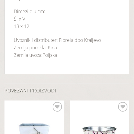
Dimezije u cm:
Š x V
13 x 12
Uvoznik i distributer: Florela doo Kraljevo
Zemlja porekla: Kina
Zemlja uvoza:Poljska
POVEZANI PROIZVODI
Dodaj
Dodaj
u
u