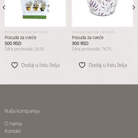
listu
listu
želja
želja
POSUDE/OBLOGE ZA CVEĆE
POSUDE/OBLOGE ZA CVEĆE
Posuda za cveće
Posuda za cveće
500
RSD
300
RSD
Šifra proizvoda: 2635
Šifra proizvoda: 7675
Dodaj u listu želja
Dodaj u listu želja
Naša kompanija
O nama
Kontakt