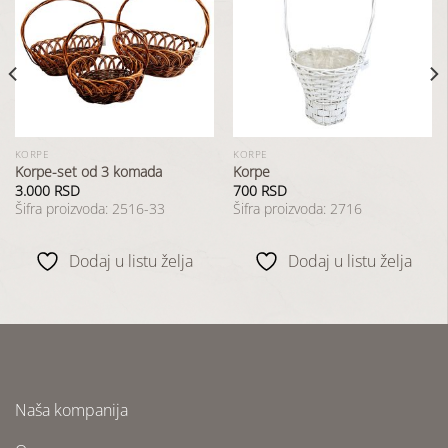
Dodaj
Dodaj
u
u
listu
listu
želja
želja
KORPE
KORPE
Korpe-set od 3 komada
Korpe
3.000
RSD
700
RSD
Šifra proizvoda: 2516-33
Šifra proizvoda: 2716
Dodaj u listu želja
Dodaj u listu želja
Naša kompanija