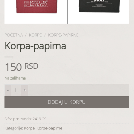
POČETNA
/
KORPE
/
KORPE-PAPIRNE
Korpa-papirna
150
RSD
Na zalihama
Korpa-papirna količina
DODAJ U KORPU
Šifra proizvoda:
2419-29
Kategorije:
Korpe
,
Korpe-papirne