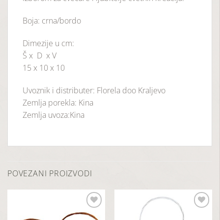
Boja: crna/bordo
Dimezije u cm:
Š x D x V
15 x 10 x 10
Uvoznik i distributer: Florela doo Kraljevo
Zemlja porekla: Kina
Zemlja uvoza:Kina
POVEZANI PROIZVODI