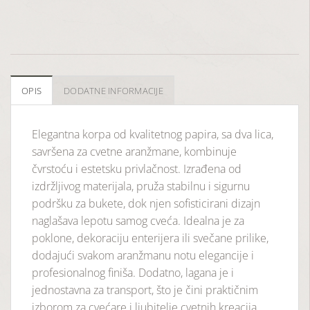
OPIS
DODATNE INFORMACIJE
Elegantna korpa od kvalitetnog papira, sa dva lica,
savršena za cvetne aranžmane, kombinuje
čvrstoću i estetsku privlačnost. Izrađena od
izdržljivog materijala, pruža stabilnu i sigurnu
podršku za bukete, dok njen sofisticirani dizajn
naglašava lepotu samog cveća. Idealna je za
poklone, dekoraciju enterijera ili svečane prilike,
dodajući svakom aranžmanu notu elegancije i
profesionalnog finiša. Dodatno, lagana je i
jednostavna za transport, što je čini praktičnim
izborom za cvećare i ljubitelje cvetnih kreacija.