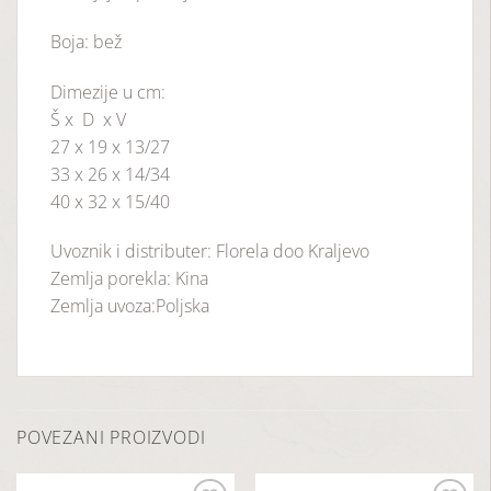
Boja: bež
Dimezije u cm:
Š x D x V
27 x 19 x 13/27
33 x 26 x 14/34
40 x 32 x 15/40
Uvoznik i distributer: Florela doo Kraljevo
Zemlja porekla: Kina
Zemlja uvoza:Poljska
POVEZANI PROIZVODI