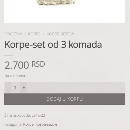
POČETNA
/
KORPE
/
KORPE-SETOVI
Korpe-set od 3 komada
2.700
RSD
Na zalihama
Korpe-set od 3 komada količina
DODAJ U KORPU
Šifra proizvoda:
2515-22
Kategorije:
Korpe
,
Korpe-setovi