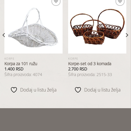
Dodaj
Dodaj
u
u
listu
listu
želja
želja
KORPE
KORPE
Korpa za 101 ružu
Korpe-set od 3 komada
1.400
RSD
2.700
RSD
Šifra proizvoda: 4074
Šifra proizvoda: 2515-33
Dodaj u listu želja
Dodaj u listu želja