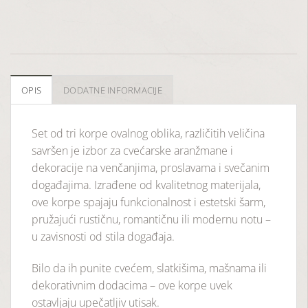
OPIS
DODATNE INFORMACIJE
Set od tri korpe ovalnog oblika, različitih veličina
savršen je izbor za cvećarske aranžmane i
dekoracije na venčanjima, proslavama i svečanim
događajima. Izrađene od kvalitetnog materijala,
ove korpe spajaju funkcionalnost i estetski šarm,
pružajući rustičnu, romantičnu ili modernu notu –
u zavisnosti od stila događaja.
Bilo da ih punite cvećem, slatkišima, mašnama ili
dekorativnim dodacima – ove korpe uvek
ostavljaju upečatljiv utisak.