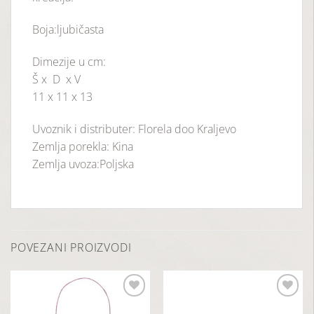
Boja:ljubičasta
Dimezije u cm:
Š x D x V
11 x 11 x 13
Uvoznik i distributer: Florela doo Kraljevo
Zemlja porekla: Kina
Zemlja uvoza:Poljska
POVEZANI PROIZVODI