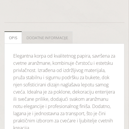
OPIS
DODATNE INFORMACIJE
Elegantna korpa od kvalitetnog papira, savršena za
cvetne aranžmane, kombinuje čvrstoću i estetsku
privlačnost. Izrađena od izdržljivog materijala,
pruža stabilnu i sigurnu podršku za bukete, dok
njen sofisticirani dizajn naglašava lepotu samog
cveća. Idealna je za poklone, dekoraciju enterijera
ili svečane prilike, dodajući svakom aranžmanu
notu elegancije i profesionalnog finiša. Dodatno,
lagana je i jednostavna za transport, što je čini
praktičnim izborom za cvećare i ljubitelje cvetnih
kreacija.