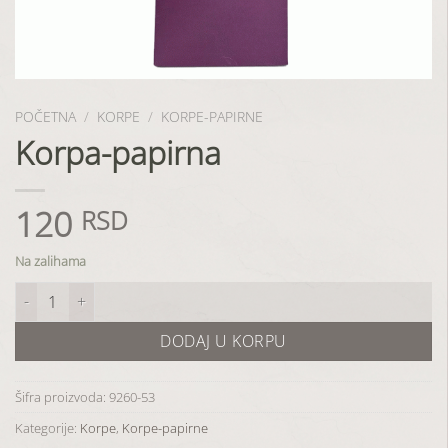
POČETNA
/
KORPE
/
KORPE-PAPIRNE
Korpa-papirna
120
RSD
Na zalihama
Korpa-papirna količina
DODAJ U KORPU
Šifra proizvoda:
9260-53
Kategorije:
Korpe
,
Korpe-papirne