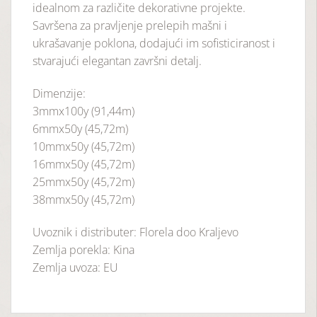
idealnom za različite dekorativne projekte.
Savršena za pravljenje prelepih mašni i
ukrašavanje poklona, dodajući im sofisticiranost i
stvarajući elegantan završni detalj.
Dimenzije:
3mmx100y (91,44m)
6mmx50y (45,72m)
10mmx50y (45,72m)
16mmx50y (45,72m)
25mmx50y (45,72m)
38mmx50y (45,72m)
Uvoznik i distributer: Florela doo Kraljevo
Zemlja porekla: Kina
Zemlja uvoza: EU