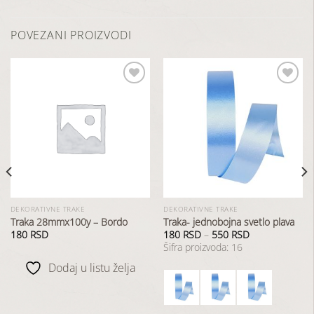
POVEZANI PROIZVODI
Dodaj
Dodaj
u
u
listu
listu
želja
želja
DEKORATIVNE TRAKE
DEKORATIVNE TRAKE
Traka 28mmx100y – Bordo
Traka- jednobojna svetlo plava
180
RSD
180
RSD
–
550
RSD
Šifra proizvoda: 16
Dodaj u listu želja