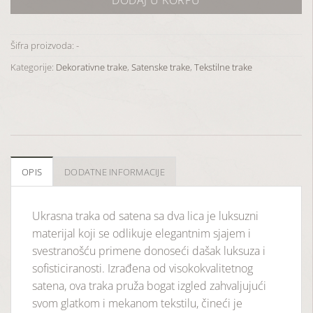
Šifra proizvoda:
-
Kategorije:
Dekorativne trake
,
Satenske trake
,
Tekstilne trake
OPIS
DODATNE INFORMACIJE
Ukrasna traka od satena sa dva lica je luksuzni
materijal koji se odlikuje elegantnim sjajem i
svestranošću primene donoseći dašak luksuza i
sofisticiranosti. Izrađena od visokokvalitetnog
satena, ova traka pruža bogat izgled zahvaljujući
svom glatkom i mekanom tekstilu, čineći je