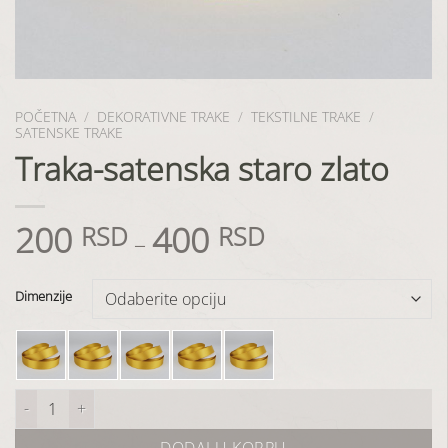
POČETNA
/
DEKORATIVNE TRAKE
/
TEKSTILNE TRAKE
/
SATENSKE TRAKE
Traka-satenska staro zlato
200
400
RSD
RSD
–
Dimenzije
Traka-satenska staro zlato količina
DODAJ U KORPU