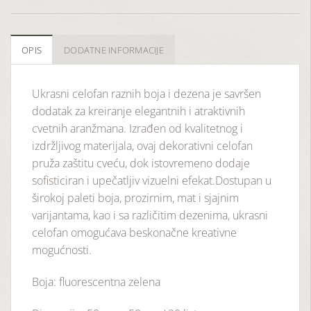
OPIS
DODATNE INFORMACIJE
Ukrasni celofan raznih boja i dezena je savršen
dodatak za kreiranje elegantnih i atraktivnih
cvetnih aranžmana. Izrađen od kvalitetnog i
izdržljivog materijala, ovaj dekorativni celofan
pruža zaštitu cveću, dok istovremeno dodaje
sofisticiran i upečatljiv vizuelni efekat.Dostupan u
širokoj paleti boja, prozirnim, mat i sjajnim
varijantama, kao i sa različitim dezenima, ukrasni
celofan omogućava beskonačne kreativne
mogućnosti.
Boja: fluorescentna zelena