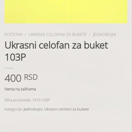
POČETNA
/
UKRASNI CELOFANI ZA BUKETE
/
JEDNOBOJNI
Ukrasni celofan za buket
103P
400
RSD
Nema na zalihama
Šifra proizvoda:
1913-103P
Kategorije:
Jednobojni
,
Ukrasni celofani za bukete