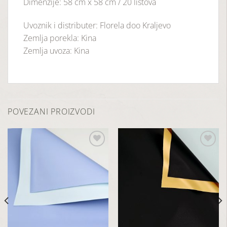
Dimenzije: 58 cm x 58 cm / 20 listova
Uvoznik i distributer: Florela doo Kraljevo
Zemlja porekla: Kina
Zemlja uvoza: Kina
POVEZANI PROIZVODI
Dodaj
Dodaj
u
u
listu
listu
želja
želja