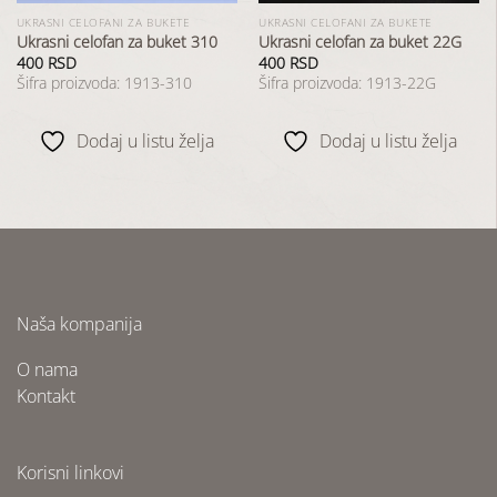
UKRASNI CELOFANI ZA BUKETE
UKRASNI CELOFANI ZA BUKETE
Ukrasni celofan za buket 310
Ukrasni celofan za buket 22G
400
RSD
400
RSD
Šifra proizvoda: 1913-310
Šifra proizvoda: 1913-22G
Dodaj u listu želja
Dodaj u listu želja
Naša kompanija
O nama
Kontakt
Korisni linkovi