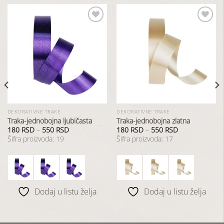
Dodaj
Dodaj
u
u
listu
listu
želja
želja
DEKORATIVNE TRAKE
DEKORATIVNE TRAKE
Traka-jednobojna ljubičasta
Traka-jednobojna zlatna
180
RSD
–
550
RSD
180
RSD
–
550
RSD
Šifra proizvoda: 19
Šifra proizvoda: 17
Dodaj u listu želja
Dodaj u listu želja