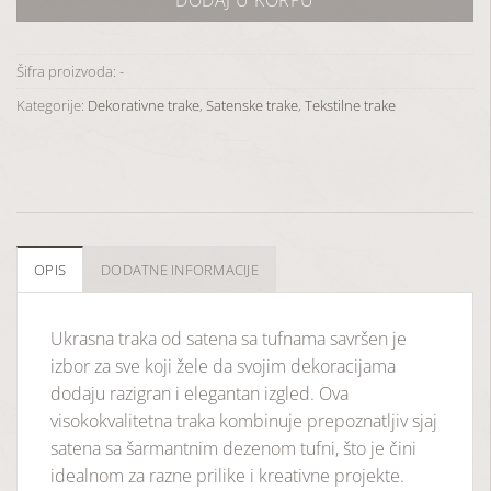
Šifra proizvoda:
-
Kategorije:
Dekorativne trake
,
Satenske trake
,
Tekstilne trake
OPIS
DODATNE INFORMACIJE
Ukrasna traka od satena sa tufnama savršen je
izbor za sve koji žele da svojim dekoracijama
dodaju razigran i elegantan izgled. Ova
visokokvalitetna traka kombinuje prepoznatljiv sjaj
satena sa šarmantnim dezenom tufni, što je čini
idealnom za razne prilike i kreativne projekte.