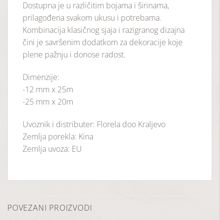
Dostupna je u različitim bojama i širinama,
prilagođena svakom ukusu i potrebama.
Kombinacija klasičnog sjaja i razigranog dizajna
čini je savršenim dodatkom za dekoracije koje
plene pažnju i donose radost.
Dimenzije:
-12 mm x 25m
-25 mm x 20m
Uvoznik i distributer: Florela doo Kraljevo
Zemlja porekla: Kina
Zemlja uvoza: EU
POVEZANI PROIZVODI