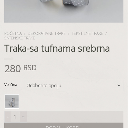
POČETNA
/
DEKORATIVNE TRAKE
/
TEKSTILNE TRAKE
/
SATENSKE TRAKE
Traka-sa tufnama srebrna
280
RSD
Veličina
Traka-sa tufnama srebrna količina
DODAJ U KORPU