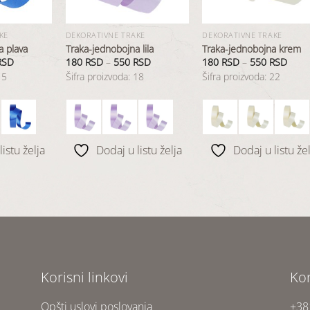
KE
DEKORATIVNE TRAKE
DEKORATIVNE TRAKE
a plava
Traka-jednobojna lila
Traka-jednobojna krem
RSD
180
RSD
–
550
RSD
180
RSD
–
550
RSD
15
Šifra proizvoda: 18
Šifra proizvoda: 22
istu želja
Dodaj u listu želja
Dodaj u listu žel
Korisni linkovi
Ko
Opšti uslovi poslovanja
+38