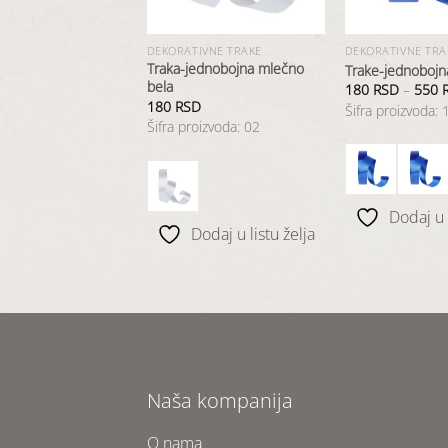
IVNE TRAKE
DEKORATIVNE TRAKE
DEKORATIVNE TRA
Traka-jednobojna mlečno
ednobojna srebrna
Trake-jednobojn
bela
D
–
550
RSD
180
RSD
–
550
180
RSD
oizvoda: 20
Šifra proizvoda: 
Šifra proizvoda: 02
odaj u listu želja
Dodaj u l
Dodaj u listu želja
Naša kompanija
O nama