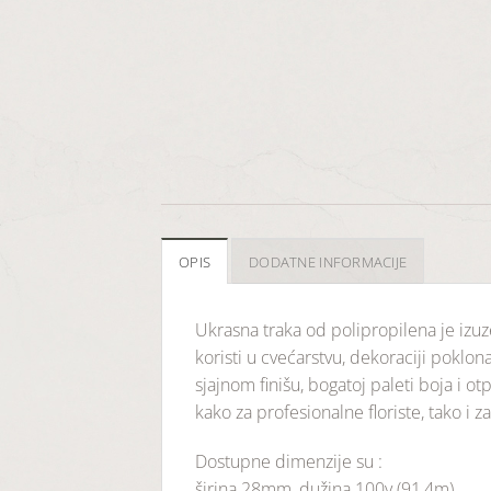
OPIS
DODATNE INFORMACIJE
Ukrasna
traka
od
polipropilena
je
izu
koristi
u
cvećarstvu,
dekoraciji
poklon
sjajnom
finišu,
bogatoj
paleti
boja
i
ot
kako
za
profesionalne
floriste,
tako
i
z
Dostupne dimenzije su :
širina 28mm, dužina 100y (91,4m)