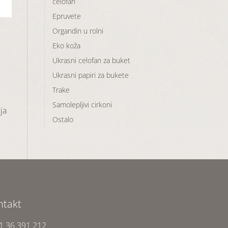
celofan
Epruvete
Organdin u rolni
Eko koža
Ukrasni celofan za buket
Ukrasni papiri za bukete
Trake
Samolepljivi cirkoni
ja
Ostalo
ntakt
1 36 391 212