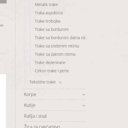
Metalik trake
Traka aspidistra
Trake trobojke
ke
Trake sa bordurom
Trake sa bordurom zlatna nit
Trake sa srebrnim nitima
Trake sa zlatnim nitima
Trake dezenirane
Cirkon trake i perle
Tekstilne trake
Korpe
Kutije
Rafija i sisal
Žica za cvećarstvo