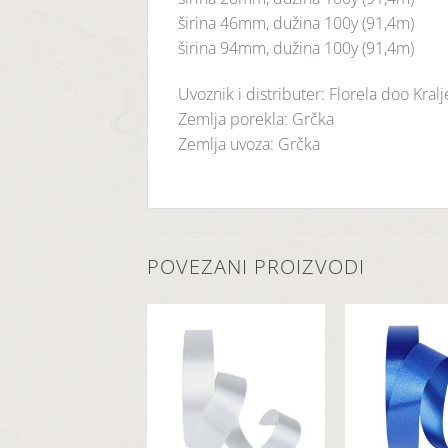
širina 46mm, dužina 100y (91,4m)
širina 94mm, dužina 100y (91,4m)
Uvoznik i distributer: Florela doo Kral
Zemlja porekla: Grčka
Zemlja uvoza: Grčka
POVEZANI PROIZVODI
Dodaj
Dodaj
u
u
listu
listu
želja
želja