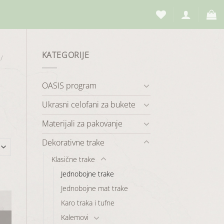
KATEGORIJE
/
a
OASIS program
Ukrasni celofani za bukete
Materijali za pakovanje
Dekorativne trake
Klasične trake
Jednobojne trake
Jednobojne mat trake
Karo traka i tufne
Kalemovi