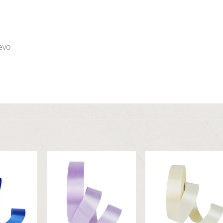
jevo
Dodaj
Dodaj
Dod
u
u
u
listu
listu
list
želja
želja
želj