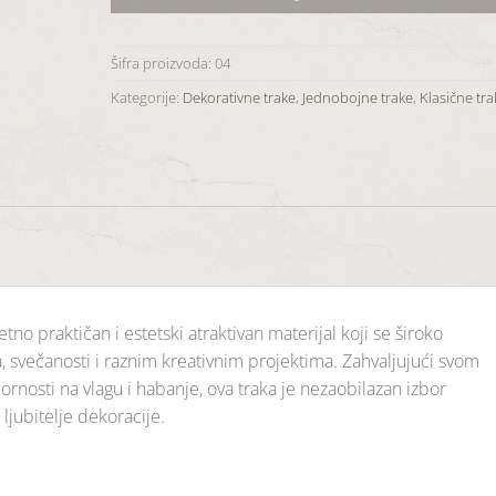
Šifra proizvoda:
04
Kategorije:
Dekorativne trake
,
Jednobojne trake
,
Klasične tra
zetno
praktičan
i
estetski
atraktivan
materijal
koji
se
široko
a,
svečanosti
i
raznim
kreativnim
projektima.
Zahvaljujući
svom
pornosti
na
vlagu
i
habanje,
ova
traka
je
nezaobilazan
izbor
a
ljubitelje
dekoracije.