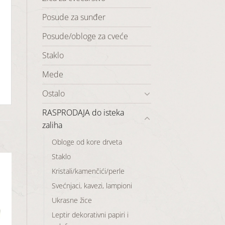
Posude za sunđer
Posude/obloge za cveće
Staklo
Mede
Ostalo
RASPRODAJA do isteka
zaliha
Obloge od kore drveta
Staklo
Kristali/kamenčići/perle
Svećnjaci, kavezi, lampioni
aj
Ukrasne žice
u
Leptir dekorativni papiri i
a