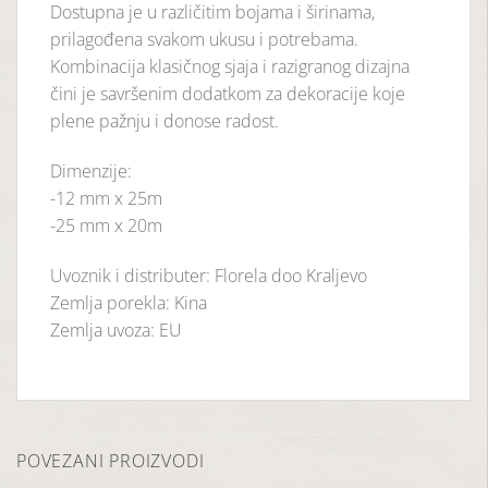
Dostupna je u različitim bojama i širinama,
prilagođena svakom ukusu i potrebama.
Kombinacija klasičnog sjaja i razigranog dizajna
čini je savršenim dodatkom za dekoracije koje
plene pažnju i donose radost.
Dimenzije:
-12 mm x 25m
-25 mm x 20m
Uvoznik i distributer: Florela doo Kraljevo
Zemlja porekla: Kina
Zemlja uvoza: EU
POVEZANI PROIZVODI