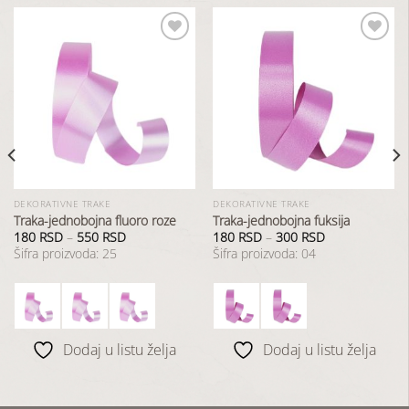
Dodaj
Dodaj
u
u
listu
listu
želja
želja
DEKORATIVNE TRAKE
DEKORATIVNE TRAKE
Traka-jednobojna fluoro roze
Traka-jednobojna fuksija
180
RSD
–
550
RSD
180
RSD
–
300
RSD
Šifra proizvoda: 25
Šifra proizvoda: 04
Dodaj u listu želja
Dodaj u listu želja