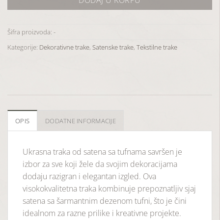
Šifra proizvoda:
-
Kategorije:
Dekorativne trake
,
Satenske trake
,
Tekstilne trake
OPIS
DODATNE INFORMACIJE
Ukrasna traka od satena sa tufnama savršen je
izbor za sve koji žele da svojim dekoracijama
dodaju razigran i elegantan izgled. Ova
visokokvalitetna traka kombinuje prepoznatljiv sjaj
satena sa šarmantnim dezenom tufni, što je čini
idealnom za razne prilike i kreativne projekte.