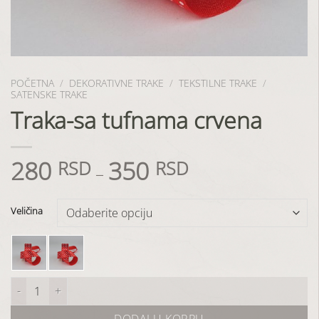
POČETNA
/
DEKORATIVNE TRAKE
/
TEKSTILNE TRAKE
/
SATENSKE TRAKE
Traka-sa tufnama crvena
280
350
RSD
RSD
–
Veličina
Traka-sa tufnama crvena količina
DODAJ U KORPU