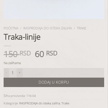
POČETNA
/
RASPRODAJA DO ISTEKA ZALIHA
/
TRAKE
Traka-linije
150
60
Originalna
Trenutna
RSD
RSD
cena
cena
je
je:
Na zalihama
bila:
60 RSD.
Traka-linije količina
150 RSD.
DODAJ U KORPU
Šifra proizvoda:
116-04
Kategorije:
RASPRODAJA do isteka zaliha
,
Trake