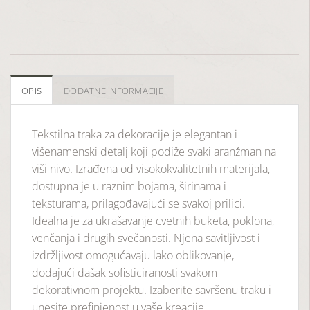
OPIS
DODATNE INFORMACIJE
Tekstilna traka za dekoracije je elegantan i
višenamenski detalj koji podiže svaki aranžman na
viši nivo. Izrađena od visokokvalitetnih materijala,
dostupna je u raznim bojama, širinama i
teksturama, prilagođavajući se svakoj prilici.
Idealna je za ukrašavanje cvetnih buketa, poklona,
venčanja i drugih svečanosti. Njena savitljivost i
izdržljivost omogućavaju lako oblikovanje,
dodajući dašak sofisticiranosti svakom
dekorativnom projektu. Izaberite savršenu traku i
unesite prefinjenost u vaše kreacije.