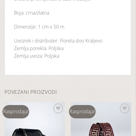
Boja: crna/zlatna
Dimenzije: 1 cm x 50 m
Uvoznik i distributer: Florela doo Kraljevo
Zemlja porekla: Poljska
Zemlja uvoza: Poljska
POVEZANI PROIZVODI
Rasprodaja!
Rasprodaja!
Dodaj
Dodaj
u
u