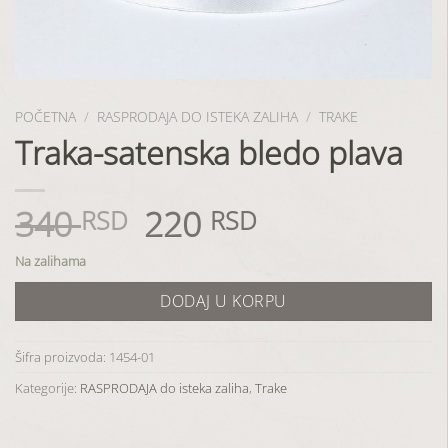
POČETNA
/
RASPRODAJA DO ISTEKA ZALIHA
/
TRAKE
Traka-satenska bledo plava
340
220
Originalna
Trenutna
RSD
RSD
cena
cena
je
je:
Na zalihama
bila:
220 RSD.
DODAJ U KORPU
340 RSD.
Šifra proizvoda:
1454-01
Kategorije:
RASPRODAJA do isteka zaliha
,
Trake