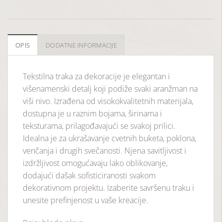
OPIS
DODATNE INFORMACIJE
Tekstilna traka za dekoracije je elegantan i
višenamenski detalj koji podiže svaki aranžman na
viši nivo. Izrađena od visokokvalitetnih materijala,
dostupna je u raznim bojama, širinama i
teksturama, prilagođavajući se svakoj prilici.
Idealna je za ukrašavanje cvetnih buketa, poklona,
venčanja i drugih svečanosti. Njena savitljivost i
izdržljivost omogućavaju lako oblikovanje,
dodajući dašak sofisticiranosti svakom
dekorativnom projektu. Izaberite savršenu traku i
unesite prefinjenost u vaše kreacije.