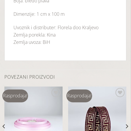
Boja: bledo plava
Dimenzije: 1 cm x 100 m
Uvoznik i distributer: Florela doo Kraljevo
Zemlja porekla: Kina
Zemlja uvoza: BiH
POVEZANI PROIZVODI
Rasprodaja!
Rasprodaja!
Dodaj
Dodaj
u
u
listu
listu
želja
želja