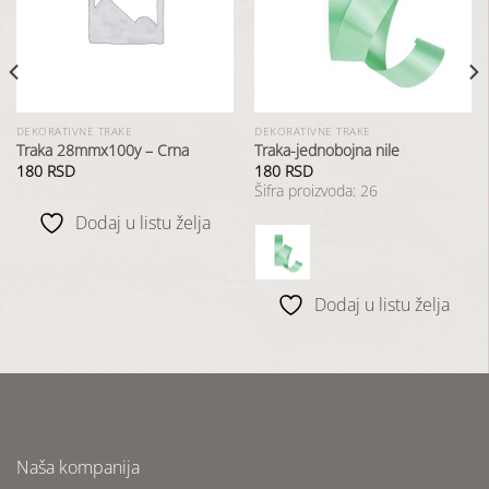
u
u
listu
listu
želja
želja
DEKORATIVNE TRAKE
DEKORATIVNE TRAKE
Traka 28mmx100y – Crna
Traka-jednobojna nile
180
RSD
180
RSD
Šifra proizvoda: 26
Dodaj u listu želja
Dodaj u listu želja
Naša kompanija