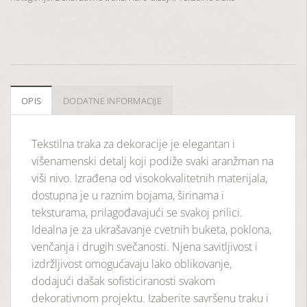
OPIS
DODATNE INFORMACIJE
Tekstilna traka za dekoracije je elegantan i
višenamenski detalj koji podiže svaki aranžman na
viši nivo. Izrađena od visokokvalitetnih materijala,
dostupna je u raznim bojama, širinama i
teksturama, prilagođavajući se svakoj prilici.
Idealna je za ukrašavanje cvetnih buketa, poklona,
venčanja i drugih svečanosti. Njena savitljivost i
izdržljivost omogućavaju lako oblikovanje,
dodajući dašak sofisticiranosti svakom
dekorativnom projektu. Izaberite savršenu traku i