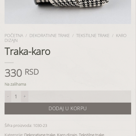
POČETNA
/
DEKORATIVNE TRAKE
/
TEKSTILNE TRAKE
/
KARO
DIZAJN
Traka-karo
330
RSD
Na zalihama
Traka-karo količina
DODAJ U KORPU
Šifra proizvoda:
1030-23
Kategorije:
Dekorativne trake
,
Karo dizajn
,
Tekstilne trake