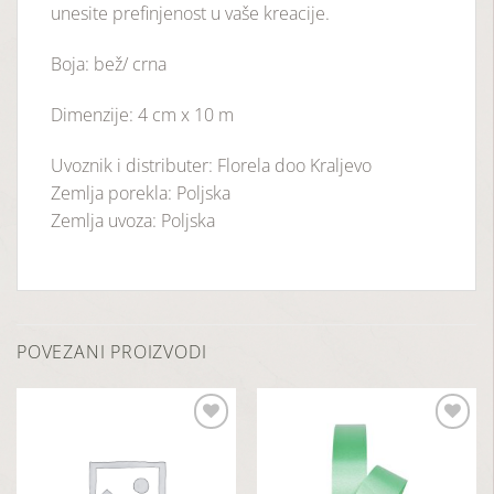
unesite prefinjenost u vaše kreacije.
Boja: bež/ crna
Dimenzije: 4 cm x 10 m
Uvoznik i distributer: Florela doo Kraljevo
Zemlja porekla: Poljska
Zemlja uvoza: Poljska
POVEZANI PROIZVODI
Dodaj
Dodaj