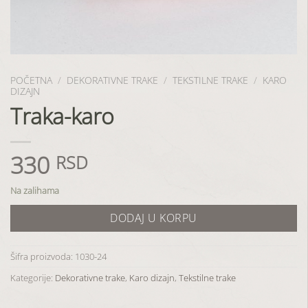
POČETNA
/
DEKORATIVNE TRAKE
/
TEKSTILNE TRAKE
/
KARO
DIZAJN
Traka-karo
330
RSD
Na zalihama
DODAJ U KORPU
Šifra proizvoda:
1030-24
Kategorije:
Dekorativne trake
,
Karo dizajn
,
Tekstilne trake