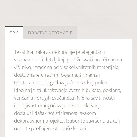
OPIS
DODATNE INFORMACIJE
Tekstilna traka za dekoracije je elegantan i
višenamenski detalj koji podiže svaki aranžman na
viši nivo. Izrađena od visokokvalitetnih materijala,
dostupna je u raznim bojama, širinama i
teksturama, prilagođavajući se svakoj prilici.
Idealna je za ukrašavanje cvetnih buketa, poklona,
venčanja i drugih svečanosti. Njena savitljivost i
izdržljivost omogućavaju lako oblikovanje,
dodajući dašak sofisticiranosti svakom
dekorativnom projektu. Izaberite savršenu traku i
unesite prefinjenost u vaše kreacije.