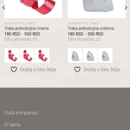
DEKORATIVNE TRAKE
DEKORATIVNE TRAKE
Traka-jednobojna crvena
Traka-jednobojna srebrna
180
RSD
–
550
RSD
180
RSD
–
550
RSD
Šifra proizvoda: 03
Šifra proizvoda: 20
Dodaj u listu želja
Dodaj u listu želja
Naša kompanija
O nama