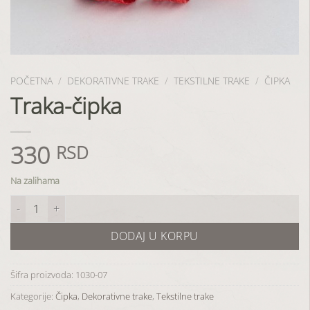
POČETNA
/
DEKORATIVNE TRAKE
/
TEKSTILNE TRAKE
/
ČIPKA
Traka-čipka
330
RSD
Na zalihama
Traka-čipka količina
DODAJ U KORPU
Šifra proizvoda:
1030-07
Kategorije:
Čipka
,
Dekorativne trake
,
Tekstilne trake