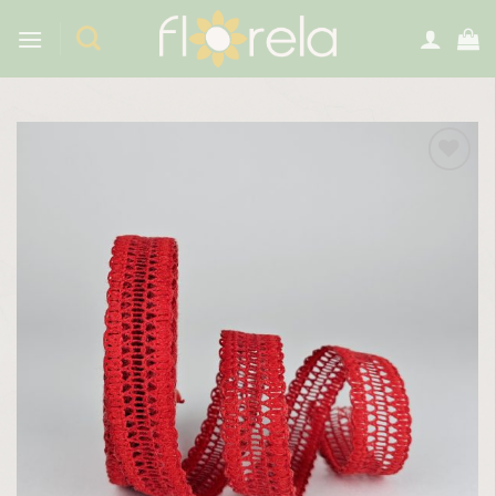
Preskoči
na
sadržaj
Dodaj
u
listu
želja