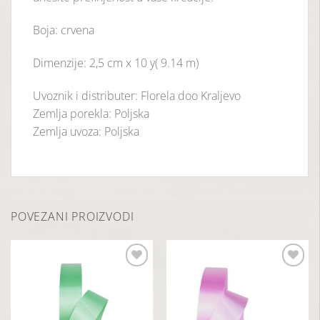
Boja: crvena
Dimenzije: 2,5 cm x 10 y( 9.14 m)
Uvoznik i distributer: Florela doo Kraljevo
Zemlja porekla: Poljska
Zemlja uvoza: Poljska
POVEZANI PROIZVODI
Dodaj
Dodaj
u
u