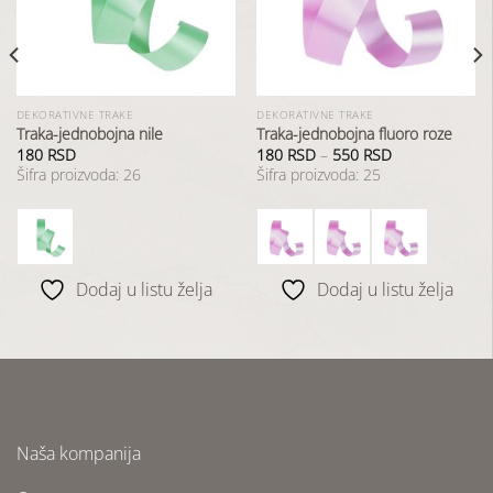
listu
listu
želja
želja
DEKORATIVNE TRAKE
DEKORATIVNE TRAKE
Traka-jednobojna nile
Traka-jednobojna fluoro roze
180
RSD
180
RSD
–
550
RSD
Šifra proizvoda: 26
Šifra proizvoda: 25
Dodaj u listu želja
Dodaj u listu želja
Naša kompanija