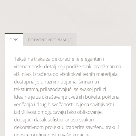
OPIS
DODATNE INFORMACIJE
Tekstilna traka za dekoracije je elegantan i
višenamenski detalj koji podiže svaki aranžman na
viši nivo. Izrađena od visokokvalitetnih materijala,
dostupna je u raznim bojama, širinama i
teksturama, prilagođavajući se svakoj prilici.
Idealna je za ukrašavanje cvetnih buketa, poklona,
venčanja i drugih svečanosti. Njena savitljivost i
izdržljivost omogućavaju lako oblikovanje,
dodajući dašak sofisticiranosti svakom
dekorativnom projektu. Izaberite savršenu traku i
unesite prefinjenost u vaše kreacije.