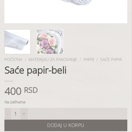
POČETNA
/
MATERIJALI ZA PAKOVANJE
/
PAPIR
/
SAĆE PAPIR
Saće papir-beli
400
RSD
Na zalihama
Saće papir-beli količina
DODAJ U KORPU