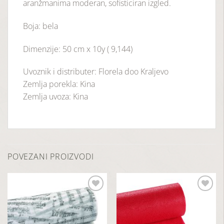
aranžmanima moderan, sofisticiran izgled.
Boja: bela
Dimenzije: 50 cm x 10y ( 9,144)
Uvoznik i distributer: Florela doo Kraljevo
Zemlja porekla: Kina
Zemlja uvoza: Kina
POVEZANI PROIZVODI
Dodaj
Dodaj
u
u