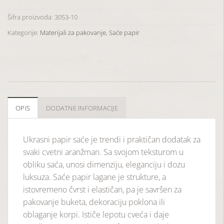
Šifra proizvoda:
3053-10
Kategorije:
Materijali za pakovanje
,
Saće papir
OPIS
DODATNE INFORMACIJE
Ukrasni papir saće je trendi i praktičan dodatak za
svaki cvetni aranžman. Sa svojom teksturom u
obliku saća, unosi dimenziju, eleganciju i dozu
luksuza. Saće papir lagane je strukture, a
istovremeno čvrst i elastičan, pa je savršen za
pakovanje buketa, dekoraciju poklona ili
oblaganje korpi. Ističe lepotu cveća i daje