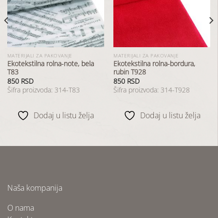
listu
listu
želja
želja
MATERIJALI ZA PAKOVANJE
MATERIJALI ZA PAKOVANJE
Ekotekstilna rolna-note, bela
Ekotekstilna rolna-bordura,
T83
rubin T928
850
RSD
850
RSD
Šifra proizvoda: 314-T83
Šifra proizvoda: 314-T928
Dodaj u listu želja
Dodaj u listu želja
Naša kompanija
O nama