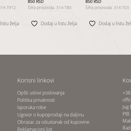
850
RSD
850
RSD
 314-T912
Šifra proizvoda: 314-T80
Šifra proizvoda: 314-T03
istu želja
Dodaj u listu želja
Dodaj u listu žel
Korisni linkovi
Ko
Opšti uslovi poslovanja
+38
offi
Politika privatnosti
Jug
Isporuka robe
PIB
Ugovor o kupoprodaji na daljinu
Mat
Obrazac za odustanak od kupovine
Rad
Reklamacioni list