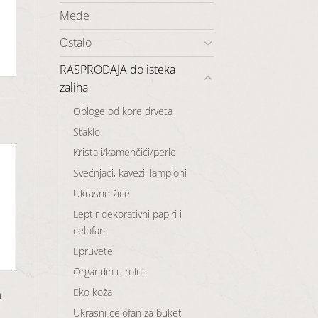
Mede
Ostalo
RASPRODAJA do isteka
zaliha
Obloge od kore drveta
Staklo
Kristali/kamenčići/perle
Svećnjaci, kavezi, lampioni
Ukrasne žice
aj
Leptir dekorativni papiri i
u
celofan
a
Epruvete
Organdin u rolni
Eko koža
a
Ukrasni celofan za buket