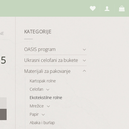
KATEGORIJE
NE
OASIS program
15
Ukrasni celofani za bukete
Materijali za pakovanje
Kartopak rolne
Celofan
Ekotekstilne rolne
Mrežice
Papir
Abaka i burlap