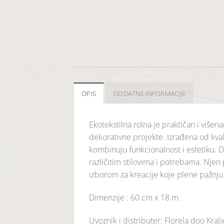
OPIS
DODATNE INFORMACIJE
Ekotekstilna rolna je praktičan i višen
dekorativne projekte. Izrađena od kvali
kombinuju funkcionalnost i estetiku.
različitim stilovima i potrebama. Njen 
izborom za kreacije koje plene pažnju
Dimenzije : 60 cm x 18 m.
Uvoznik i distributer: Florela doo Kral