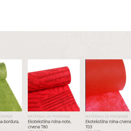
Dodaj
Dodaj
Dod
u
u
u
listu
listu
list
želja
želja
želj
KOVANJE
MATERIJALI ZA PAKOVANJE
MATERIJALI ZA PAKOVANJE
na-bordura,
Ekotekstilna rolna-note,
Ekotekstilna rolna-crven
crvena T80
T03