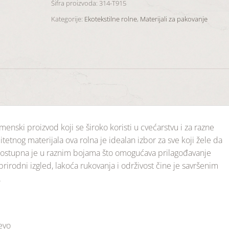
Šifra proizvoda:
314-T915
Kategorije:
Ekotekstilne rolne
,
Materijali za pakovanje
amenski proizvod koji se široko koristi u cvećarstvu i za razne
tetnog materijala ova rolna je idealan izbor za sve koji žele da
 Dostupna je u raznim bojama što omogućava prilagođavanje
prirodni izgled, lakoća rukovanja i održivost čine je savršenim
.
jevo