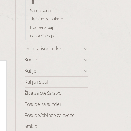
Til
Saten konac
Tkanine za bukete
Eva pena papir
Fantazija papir
Dekorativne trake
Korpe
Kutije
Rafija i sisal
Žica za cvećarstvo
Posude za sunđer
Posude/obloge za cveće
Staklo