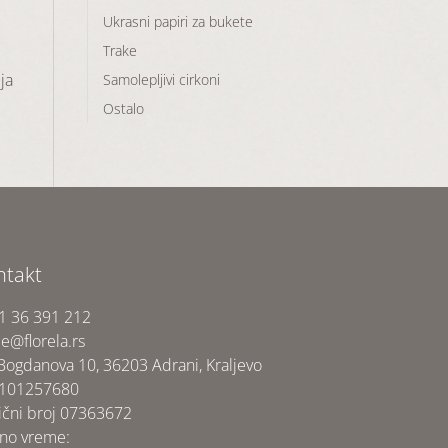
Ukrasni papiri za bukete
Trake
ja
Samolepljivi cirkoni
Ostalo
ntakt
1 36 391 212
ce@florela.rs
 Bogdanova 10, 36203 Adrani, Kraljevo
 101257680
ični broj 07363672
no vreme: