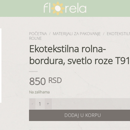
POČETNA
/
MATERIJALI ZA PAKOVANJE
/
EKOTEKSTIL
ROLNE
Ekotekstilna rolna-
bordura, svetlo roze T9
850
RSD
Na zalihama
Ekotekstilna rolna-bordura, svetlo roze T915 količina
DODAJ U KORPU