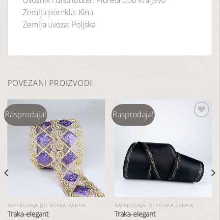
Zemlja porekla: Kina
Zemlja uvoza: Poljska
POVEZANI PROIZVODI
Rasprodaja!
Rasprodaja!
Dodaj
Dodaj
u
u
listu
listu
želja
želja
RASPRODAJA DO ISTEKA ZALIHA
RASPRODAJA DO ISTEKA ZALIHA
Traka-elegant
Traka-elegant