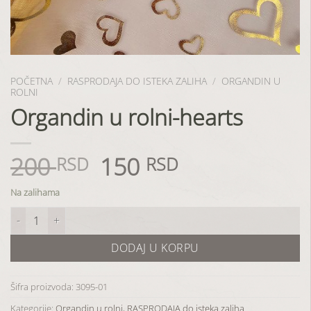
POČETNA
/
RASPRODAJA DO ISTEKA ZALIHA
/
ORGANDIN U
ROLNI
Organdin u rolni-hearts
200
150
Originalna
Trenutna
RSD
RSD
cena
cena
je
je:
Na zalihama
bila:
150 RSD.
Organdin u rolni-hearts količina
200 RSD.
DODAJ U KORPU
Šifra proizvoda:
3095-01
Kategorije:
Organdin u rolni
,
RASPRODAJA do isteka zaliha