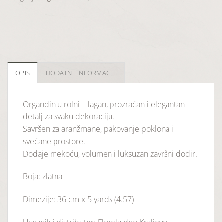
OPIS
DODATNE INFORMACIJE
Organdin u rolni – lagan, prozračan i elegantan
detalj za svaku dekoraciju.
Savršen za aranžmane, pakovanje poklona i
svečane prostore.
Dodaje mekoću, volumen i luksuzan završni dodir.
Boja: zlatna
Dimezije: 36 cm x 5 yards (4.57)
Uvoznik i distributer: Florela doo Kraljevo