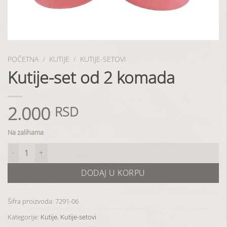
POČETNA
/
KUTIJE
/
KUTIJE-SETOVI
Kutije-set od 2 komada
2.000
RSD
Na zalihama
Kutije-set od 2 komada količina
DODAJ U KORPU
Šifra proizvoda:
7291-06
Kategorije:
Kutije
,
Kutije-setovi