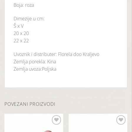
Boja: roza
Dimezije u cm:
Š x V
20 x 20
22 x 22
Uvoznik i distributer: Florela doo Kraljevo
Zemlja porekla: Kina
Zemlja uvoza:Poljska
POVEZANI PROIZVODI