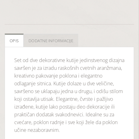
OPIS
DODATNE INFORMACIJE
Set od dve dekorativne kutije jedinstvenog dizajna
savršen je za izradu raskošnih cvetnih aranžmana,
kreativno pakovanje poklona i elegantno
odlaganje sitnica. Kutije dolaze u dve veličine,
savršeno se uklapaju jedna u drugu, i odišu stilom
koji ostavlja utisak. Elegantne, čvrste i pažljivo
izrađene, kutije lako postaju deo dekoracije ili
praktičan dodatak svakodnevici. Idealne su za
cvećare, poklon radnje i sve koji žele da poklon
učine nezaboravnim.