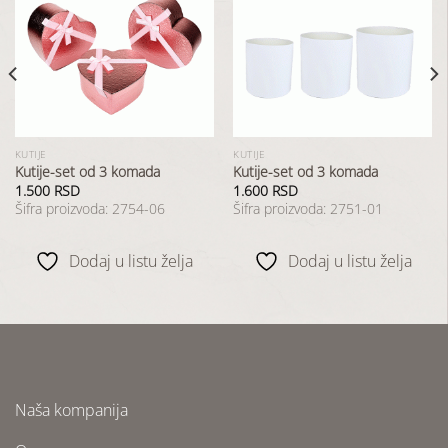
Dodaj
Dodaj
u
u
listu
listu
želja
želja
KUTIJE
KUTIJE
Kutije-set od 3 komada
Kutije-set od 3 komada
1.500
RSD
1.600
RSD
Šifra proizvoda: 2754-06
Šifra proizvoda: 2751-01
Dodaj u listu želja
Dodaj u listu želja
Naša kompanija