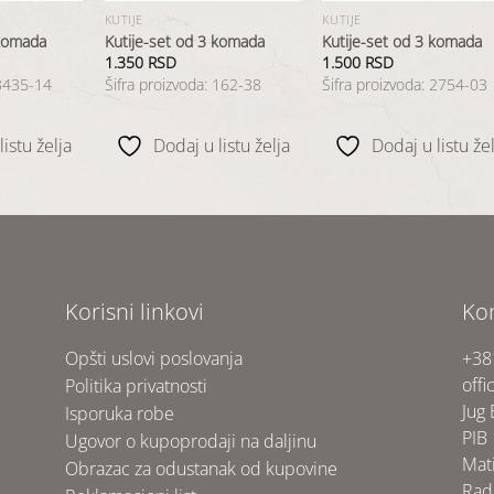
KUTIJE
KUTIJE
 komada
Kutije-set od 3 komada
Kutije-set od 3 komada
1.350
RSD
1.500
RSD
 3435-14
Šifra proizvoda: 162-38
Šifra proizvoda: 2754-03
istu želja
Dodaj u listu želja
Dodaj u listu žel
Korisni linkovi
Ko
Opšti uslovi poslovanja
+38
offi
Politika privatnosti
Jug
Isporuka robe
PIB
Ugovor o kupoprodaji na daljinu
Mat
Obrazac za odustanak od kupovine
Rad