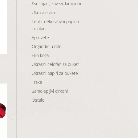
Svećnjaci, kavezi, lampioni
Ukrasne žice
Leptir dekorativni papiri i
celofan
Epruvete
Organdin u rolni
Eko koža
Ukrasni celofan za buket
Ukrasni papiri za bukete
Trake
Samolepljivi cirkoni
Ostalo
aj
u
a