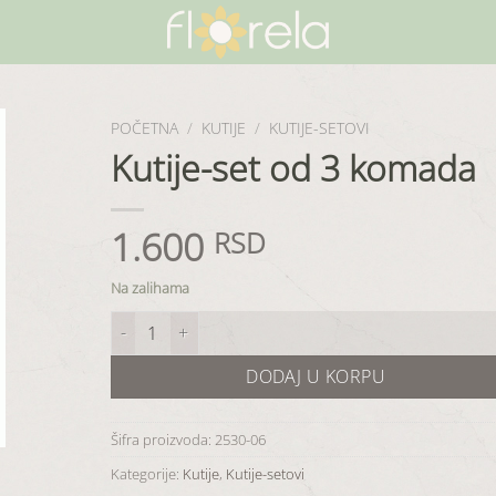
POČETNA
/
KUTIJE
/
KUTIJE-SETOVI
Kutije-set od 3 komada
1.600
RSD
Na zalihama
Kutije-set od 3 komada količina
DODAJ U KORPU
Šifra proizvoda:
2530-06
Kategorije:
Kutije
,
Kutije-setovi