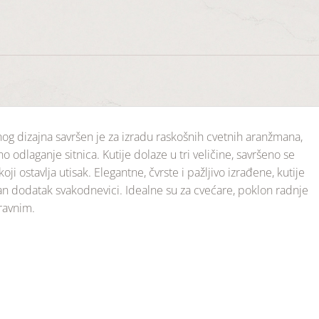
enog dizajna savršen je za izradu raskošnih cvetnih aranžmana,
 odlaganje sitnica. Kutije dolaze u tri veličine, savršeno se
ji ostavlja utisak. Elegantne, čvrste i pažljivo izrađene, kutije
čan dodatak svakodnevici. Idealne su za cvećare, poklon radnje
ravnim.