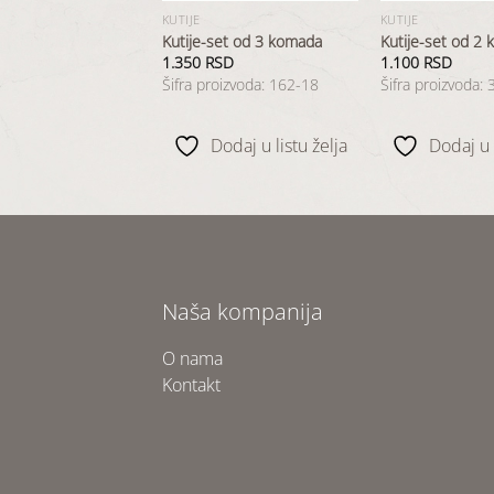
KUTIJE
KUTIJE
set od 3 komada
Kutije-set od 3 komada
Kutije-set od 2
SD
1.350
RSD
1.100
RSD
oizvoda: 2528-01
Šifra proizvoda: 162-18
Šifra proizvoda:
odaj u listu želja
Dodaj u listu želja
Dodaj u l
Naša kompanija
O nama
Kontakt