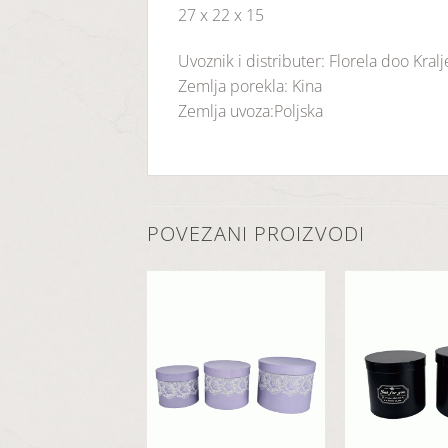
27 x 22 x 15
Uvoznik i distributer: Florela doo Kral
Zemlja porekla: Kina
Zemlja uvoza:Poljska
POVEZANI PROIZVODI
Dodaj
Dodaj
u
u
listu
listu
želja
želja