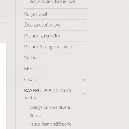
Kutije za dehidrirane ruže
Rafija i sisal
Žica za cvećarstvo
Posude za sunđer
Posude/obloge za cveće
Staklo
Mede
Ostalo
RASPRODAJA do isteka
zaliha
Obloge od kore drveta
Staklo
Kristali/kamenčići/perle