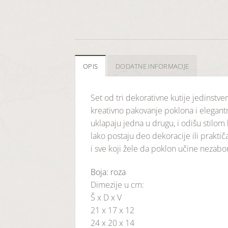
OPIS
DODATNE INFORMACIJE
Set od tri dekorativne kutije jedinstv
kreativno pakovanje poklona i elegantno
uklapaju jedna u drugu, i odišu stilom ko
lako postaju deo dekoracije ili prakti
i sve koji žele da poklon učine nezabo
Boja: roza
Dimezije u cm:
Š x D x V
21 x 17 x 12
24 x 20 x 14