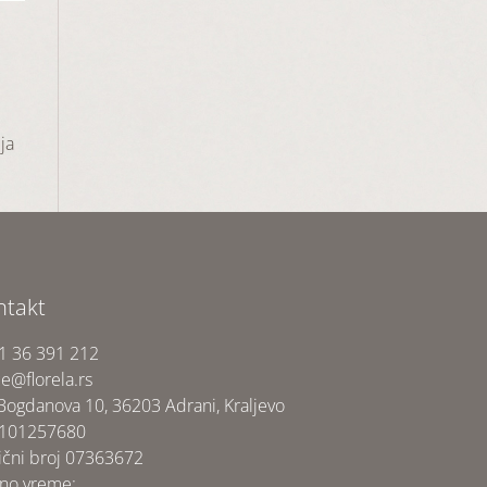
ja
ntakt
1 36 391 212
ce@florela.rs
 Bogdanova 10, 36203 Adrani, Kraljevo
 101257680
ični broj 07363672
no vreme: