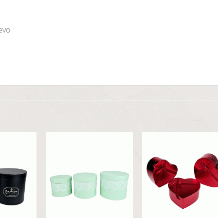
jevo
Dodaj
Dodaj
Dod
u
u
u
listu
listu
list
želja
želja
želj