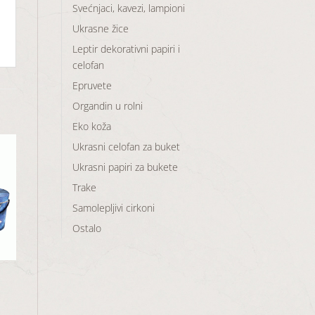
Svećnjaci, kavezi, lampioni
Ukrasne žice
Leptir dekorativni papiri i
celofan
Epruvete
Organdin u rolni
Eko koža
Ukrasni celofan za buket
Ukrasni papiri za bukete
Trake
aj
Samolepljivi cirkoni
u
Ostalo
a