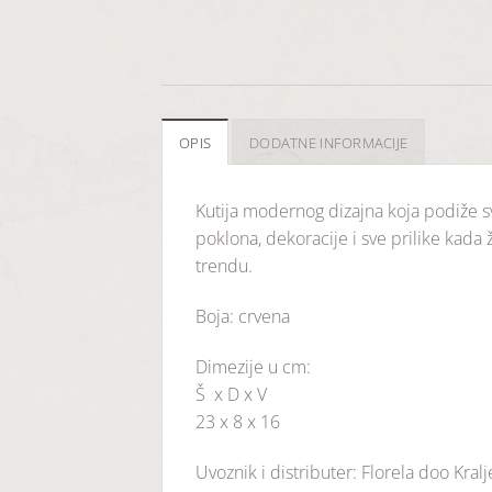
OPIS
DODATNE INFORMACIJE
Kutija modernog dizajna koja podiže sv
poklona, dekoracije i sve prilike kada ž
trendu.
Boja: crvena
Dimezije u cm:
Š x D x V
23 x 8 x 16
Uvoznik i distributer: Florela doo Kral