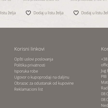
istu želja
Dodaj u listu želja
Dodaj u listu žel
Korisni linkovi
Ko
Opšti uslovi poslovanja
+38
offi
Politika privatnosti
Jug
Isporuka robe
PIB
Ugovor o kupoprodaji na daljinu
Mat
Obrazac za odustanak od kupovine
Rad
Reklamacioni list
08:
08:
Ned