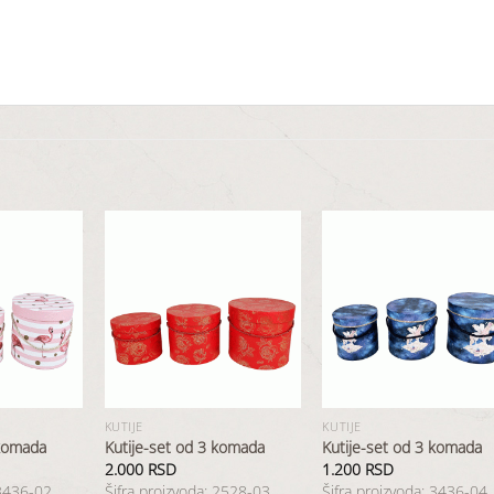
Dodaj
Dodaj
Dod
u
u
u
listu
listu
list
želja
želja
želj
KUTIJE
KUTIJE
 komada
Kutije-set od 3 komada
Kutije-set od 3 komada
2.000
RSD
1.200
RSD
 3436-02
Šifra proizvoda: 2528-03
Šifra proizvoda: 3436-04