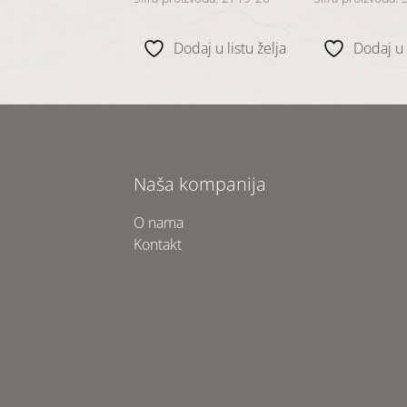
odaj u listu želja
Dodaj u listu želja
Dodaj u l
Naša kompanija
O nama
Kontakt