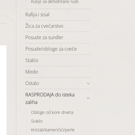
Kutije za dehidrirane ruže
Rafija i sisal
Žica za cvećarstvo
Posude za sunđer
Posude/obloge za cveće
Staklo
Mede
Ostalo
RASPRODAJA do isteka
zaliha
Obloge od kore drveta
Staklo
Kristali/kamenčići/perle