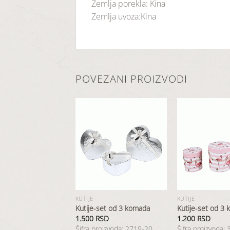
Zemlja porekla: Kina
Zemlja uvoza:Kina
POVEZANI PROIZVODI
Dodaj
Dodaj
u
u
listu
listu
želja
želja
KUTIJE
KUTIJE
set od 3 komada
Kutije-set od 3 komada
Kutije-set od 3
SD
1.500
RSD
1.200
RSD
oizvoda: 2754-06
Šifra proizvoda: 2719-20
Šifra proizvoda: