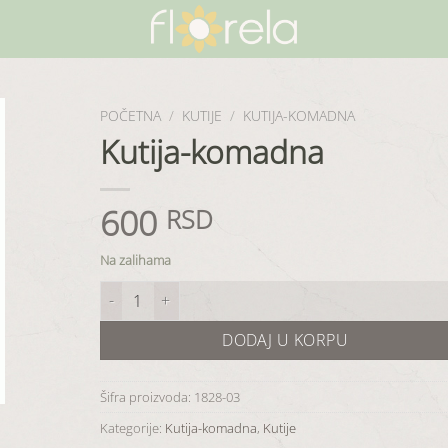
POČETNA
/
KUTIJE
/
KUTIJA-KOMADNA
Kutija-komadna
600
RSD
Na zalihama
Kutija-komadna količina
DODAJ U KORPU
Šifra proizvoda:
1828-03
Kategorije:
Kutija-komadna
,
Kutije