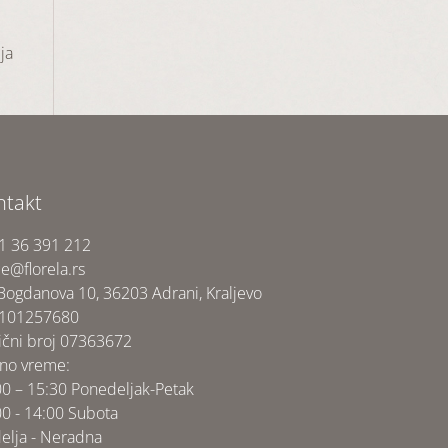
ja
ntakt
1 36 391 212
ce@florela.rs
 Bogdanova 10, 36203 Adrani, Kraljevo
 101257680
ični broj 07363672
no vreme:
00 – 15:30 Ponedeljak-Petak
00 - 14:00 Subota
elja - Neradna