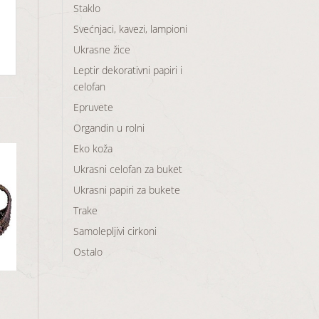
Staklo
Svećnjaci, kavezi, lampioni
Ukrasne žice
Leptir dekorativni papiri i
celofan
Epruvete
Organdin u rolni
Eko koža
Ukrasni celofan za buket
Ukrasni papiri za bukete
aj
Trake
u
Samolepljivi cirkoni
a
Ostalo