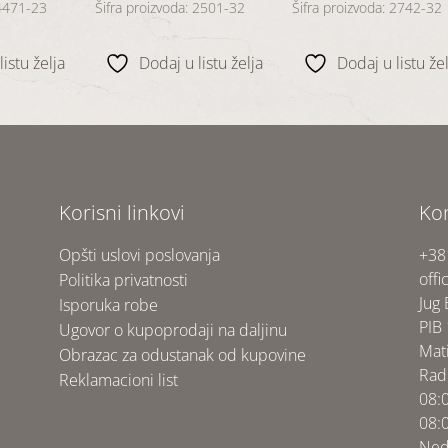
 4471-23
Šifra proizvoda: 2501-32
Šifra proizvoda: 2742-32
istu želja
Dodaj u listu želja
Dodaj u listu žel
Korisni linkovi
Ko
Opšti uslovi poslovanja
+38
offi
Politika privatnosti
Jug
Isporuka robe
PIB
Ugovor o kupoprodaji na daljinu
Mat
Obrazac za odustanak od kupovine
Rad
Reklamacioni list
08:
08:
Ned