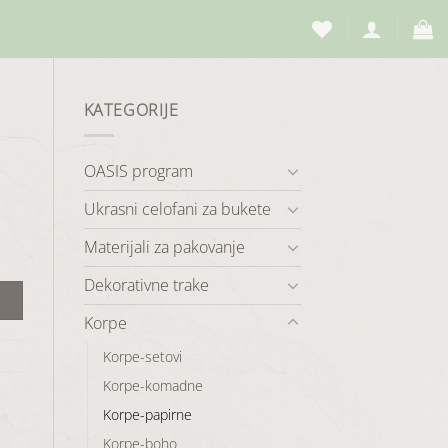
KATEGORIJE
OASIS program
Ukrasni celofani za bukete
Materijali za pakovanje
Dekorativne trake
Korpe
Korpe-setovi
Korpe-komadne
Korpe-papirne
Korpe-boho