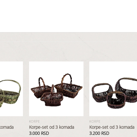
Dodaj
Dodaj
Dod
u
u
u
listu
listu
list
želja
želja
želj
KORPE
KORPE
 komada
Korpe-set od 3 komada
Korpe-set od 3 komada
3.000
RSD
3.200
RSD