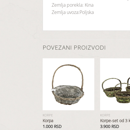
Zemlja porekla: Kina
Zemlja uvoza:Poljska
POVEZANI PROIZVODI
Dodaj
Dodaj
u
u
listu
listu
želja
želja
KORPE
KORPE
a 101 ružu
Korpa
Korpe-set od 3
SD
1.000
RSD
3.900
RSD