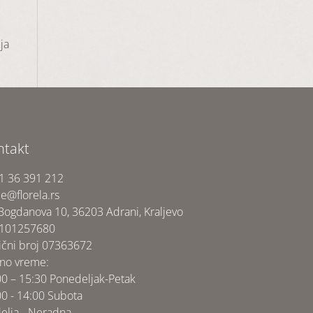
ja
ntakt
1 36 391 212
ce@florela.rs
 Bogdanova 10, 36203 Adrani, Kraljevo
 101257680
ični broj 07363672
no vreme:
00 – 15:30 Ponedeljak-Petak
00 - 14:00 Subota
elja - Neradna