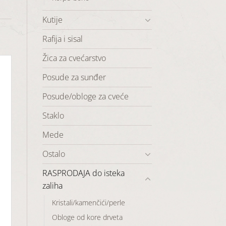
Kutije
Rafija i sisal
Žica za cvećarstvo
Posude za sunđer
Posude/obloge za cveće
Staklo
Mede
Ostalo
RASPRODAJA do isteka
zaliha
Kristali/kamenčići/perle
Obloge od kore drveta