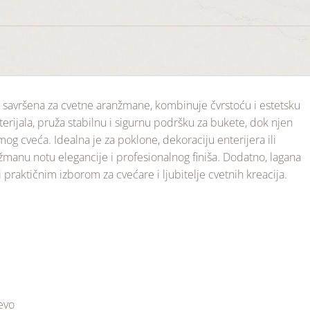
, savršena za cvetne aranžmane, kombinuje čvrstoću i estetsku
terijala, pruža stabilnu i sigurnu podršku za bukete, dok njen
amog cveća. Idealna je za poklone, dekoraciju enterijera ili
žmanu notu elegancije i profesionalnog finiša. Dodatno, lagana
ni praktičnim izborom za cvećare i ljubitelje cvetnih kreacija.
jevo