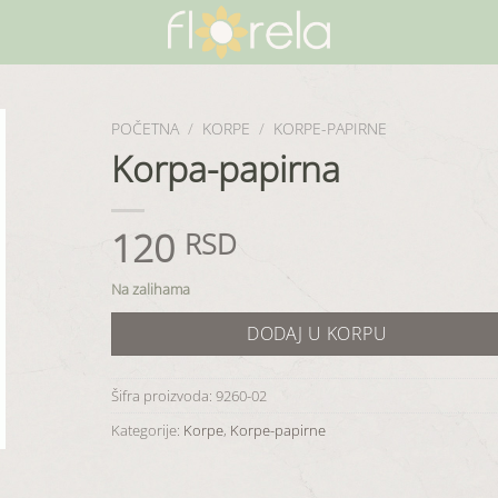
POČETNA
/
KORPE
/
KORPE-PAPIRNE
Korpa-papirna
120
RSD
Na zalihama
DODAJ U KORPU
Šifra proizvoda:
9260-02
Kategorije:
Korpe
,
Korpe-papirne