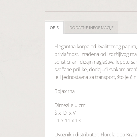
OPIS
DODATNE INFORMACIJE
Elegantna korpa od kvalitetnog papira
privlačnost. Izrađena od izdržljivog ma
sofisticirani dizajn naglašava lepotu s
svečane prilike, dodajući svakom aran
je i jednostavna za transport, što je či
Boja:crna
Dimezije u cm:
Š x D x V
11 x 11 x 13
Uvoznik i distributer: Florela doo Kral