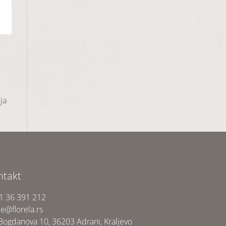
u
a
ja
ntakt
1 36 391 212
ce@florela.rs
 Bogdanova 10, 36203 Adrani, Kraljevo