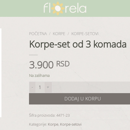
POČETNA
/
KORPE
/
KORPE-SETOVI
Korpe-set od 3 komada
3.900
RSD
Na zalihama
Korpe-set od 3 komada količina
DODAJ U KORPU
Šifra proizvoda:
4471-23
Kategorije:
Korpe
,
Korpe-setovi