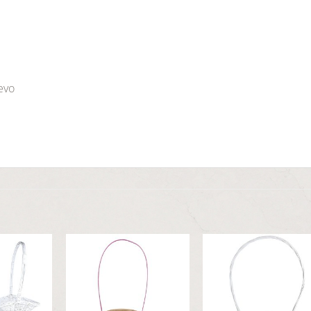
jevo
Dodaj
Dodaj
Dod
u
u
u