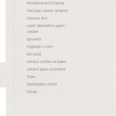
Kristali/kamenčići/perle
Svećnjaci, kavezi, lampioni
Ukrasne žice
Leptir dekorativni papiri i
celofan
Epruvete
Organdin u rolni
Eko koža
Ukrasni celofan za buket
Ukrasni papiri za bukete
Trake
Samolepljivi cirkoni
Ostalo
aj