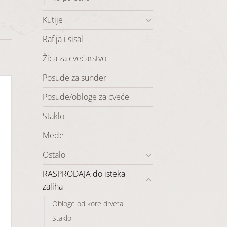
Kutije
Rafija i sisal
Žica za cvećarstvo
Posude za sunđer
Posude/obloge za cveće
Staklo
Mede
Ostalo
RASPRODAJA do isteka
zaliha
Obloge od kore drveta
Staklo