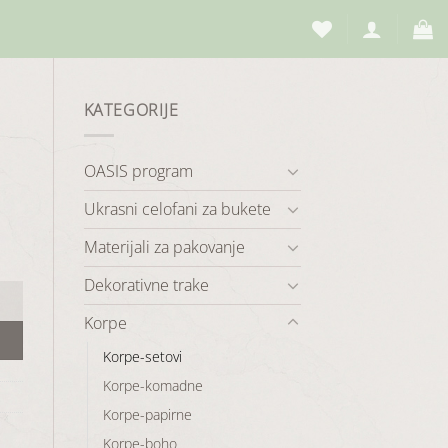
KATEGORIJE
OASIS program
Ukrasni celofani za bukete
Materijali za pakovanje
Dekorativne trake
Korpe
Korpe-setovi
Korpe-komadne
Korpe-papirne
Korpe-boho