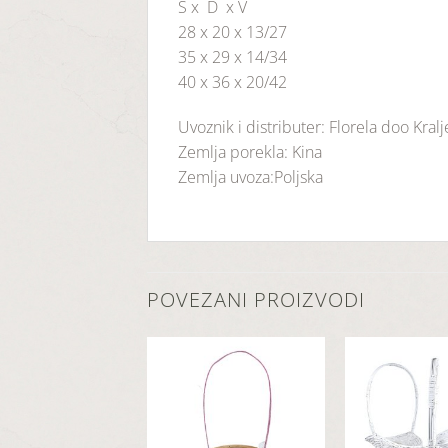
Š x D x V
28 x 20 x 13/27
35 x 29 x 14/34
40 x 36 x 20/42
Uvoznik i distributer: Florela doo Kral
Zemlja porekla: Kina
Zemlja uvoza:Poljska
POVEZANI PROIZVODI
Dodaj
Dodaj
u
u