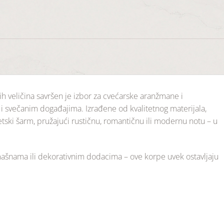
itih veličina savršen je izbor za cvećarske aranžmane i
i svečanim događajima. Izrađene od kvalitetnog materijala,
etski šarm, pružajući rustičnu, romantičnu ili modernu notu – u
 mašnama ili dekorativnim dodacima – ove korpe uvek ostavljaju