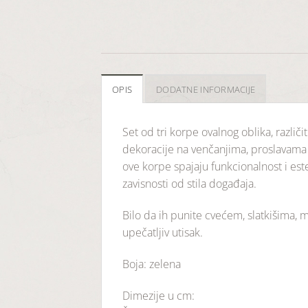
OPIS
DODATNE INFORMACIJE
Set od tri korpe ovalnog oblika, različ
dekoracije na venčanjima, proslavama 
ove korpe spajaju funkcionalnost i est
zavisnosti od stila događaja.
Bilo da ih punite cvećem, slatkišima,
upečatljiv utisak.
Boja: zelena
Dimezije u cm: