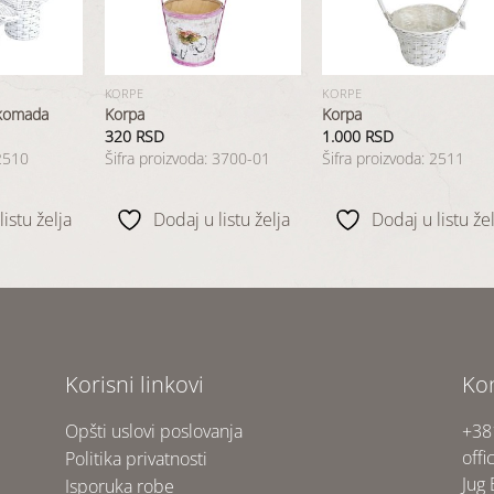
listu
listu
list
želja
želja
želj
KORPE
KORPE
 komada
Korpa
Korpa
320
RSD
1.000
RSD
 2510
Šifra proizvoda: 3700-01
Šifra proizvoda: 2511
istu želja
Dodaj u listu želja
Dodaj u listu žel
Korisni linkovi
Ko
Opšti uslovi poslovanja
+38
offi
Politika privatnosti
Jug
Isporuka robe