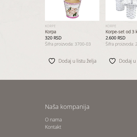
listu
listu
želja
želja
KORPE
KORPE
et od 3 komada
Korpa
Korpe-set od 3
SD
320
RSD
2.600
RSD
oizvoda: 2516-33
Šifra proizvoda: 3700-03
Šifra proizvoda:
odaj u listu želja
Dodaj u listu želja
Dodaj u l
Naša kompanija
O nama
Kontakt