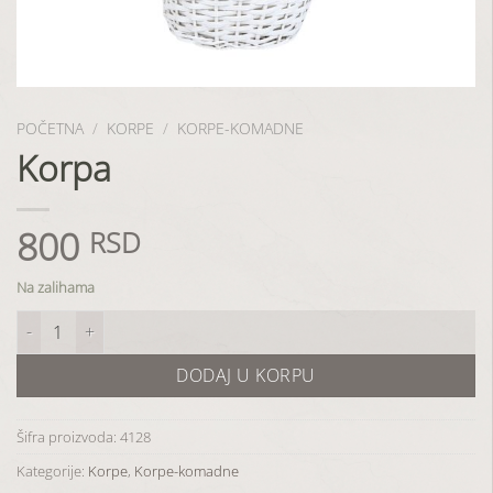
POČETNA
/
KORPE
/
KORPE-KOMADNE
Korpa
800
RSD
Na zalihama
Korpa količina
DODAJ U KORPU
Šifra proizvoda:
4128
Kategorije:
Korpe
,
Korpe-komadne