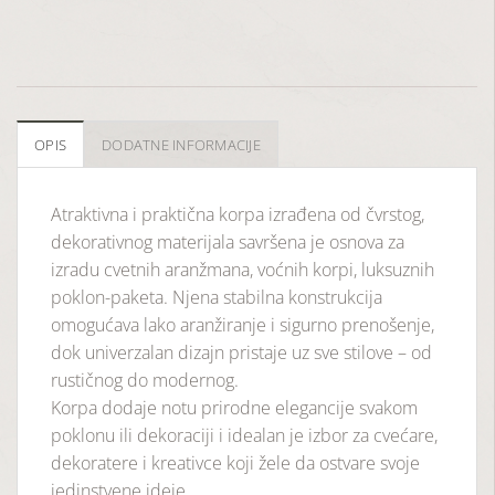
OPIS
DODATNE INFORMACIJE
Atraktivna i praktična korpa izrađena od čvrstog,
dekorativnog materijala savršena je osnova za
izradu cvetnih aranžmana, voćnih korpi, luksuznih
poklon-paketa. Njena stabilna konstrukcija
omogućava lako aranžiranje i sigurno prenošenje,
dok univerzalan dizajn pristaje uz sve stilove – od
rustičnog do modernog.
Korpa dodaje notu prirodne elegancije svakom
poklonu ili dekoraciji i idealan je izbor za cvećare,
dekoratere i kreativce koji žele da ostvare svoje
jedinstvene ideje.