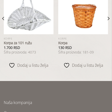
Dodaj
Dodaj
u
u
listu
listu
želja
želja
KORPE
KORPE
Korpa za 101 ružu
Korpa
1.700
RSD
130
RSD
Šifra proizvoda: 4073
Šifra proizvoda: 181-09
Dodaj u listu želja
Dodaj u listu želja
Naša kompanija