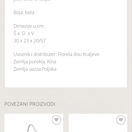
Boja: bela
Dimezije u cm:
Š x D x V
30 x 23 x 20/57
Uvoznik i distributer: Florela doo Kraljevo
Zemlja porekla: Kina
Zemlja uvoza:Poljska
POVEZANI PROIZVODI