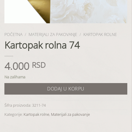
POČETNA
/
MATERIJALI ZA PAKOVANJE
/
KARTOPAK ROLNE
Kartopak rolna 74
4.000
RSD
Na zalihama
DODAJ U KORPU
Šifra proizvoda:
3211-74
Kategorije:
Kartopak rolne
,
Materijali za pakovanje