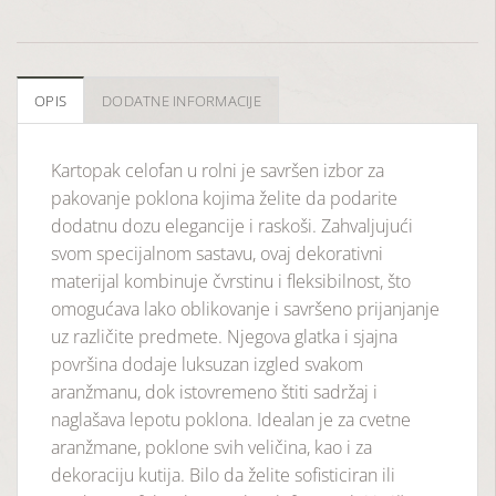
OPIS
DODATNE INFORMACIJE
Kartopak celofan u rolni je savršen izbor za
pakovanje poklona kojima želite da podarite
dodatnu dozu elegancije i raskoši. Zahvaljujući
svom specijalnom sastavu, ovaj dekorativni
materijal kombinuje čvrstinu i fleksibilnost, što
omogućava lako oblikovanje i savršeno prijanjanje
uz različite predmete. Njegova glatka i sjajna
površina dodaje luksuzan izgled svakom
aranžmanu, dok istovremeno štiti sadržaj i
naglašava lepotu poklona. Idealan je za cvetne
aranžmane, poklone svih veličina, kao i za
dekoraciju kutija. Bilo da želite sofisticiran ili