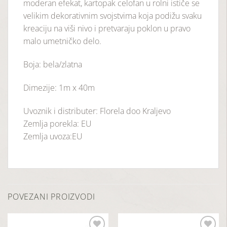
moderan efekat, kartopak celofan u rolni ističe se
velikim dekorativnim svojstvima koja podižu svaku
kreaciju na viši nivo i pretvaraju poklon u pravo
malo umetničko delo.
Boja: bela/zlatna
Dimezije: 1m x 40m
Uvoznik i distributer: Florela doo Kraljevo
Zemlja porekla: EU
Zemlja uvoza:EU
POVEZANI PROIZVODI