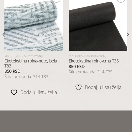
Dodaj
Dodaj
u
u
listu
listu
želja
želja
MATERIJALI ZA PAKOVANJE
MATERIJALI ZA PAKOVANJE
Ekotekstilna rolna-note, bela
Ekotekstilna rolna-crna T35
T83
850
RSD
850
RSD
Šifra proizvoda: 314-T35
Šifra proizvoda: 314-T83
Dodaj u listu želja
Dodaj u listu želja