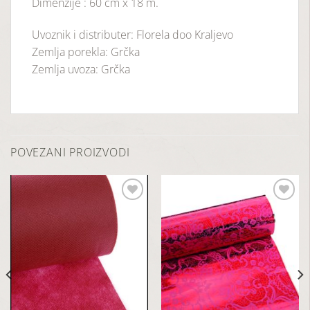
Dimenzije : 60 cm x 18 m.
Uvoznik i distributer: Florela doo Kraljevo
Zemlja porekla: Grčka
Zemlja uvoza: Grčka
POVEZANI PROIZVODI
Dodaj
Dodaj
u
u
listu
listu
želja
želja