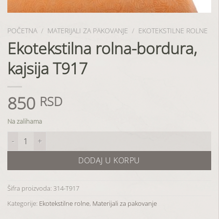
POČETNA
/
MATERIJALI ZA PAKOVANJE
/
EKOTEKSTILNE ROLNE
Ekotekstilna rolna-bordura,
kajsija T917
850
RSD
Na zalihama
Ekotekstilna rolna-bordura, kajsija T917 količina
DODAJ U KORPU
Šifra proizvoda:
314-T917
Kategorije:
Ekotekstilne rolne
,
Materijali za pakovanje