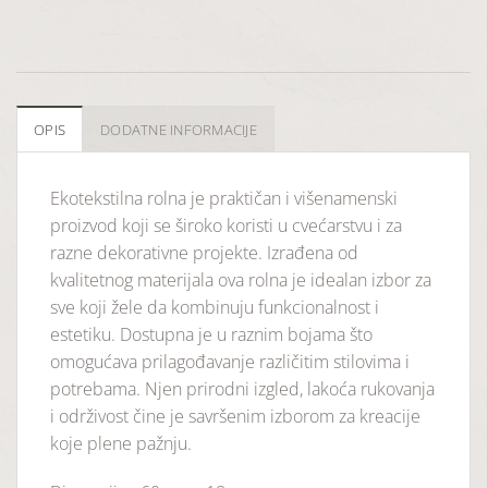
OPIS
DODATNE INFORMACIJE
Ekotekstilna rolna je praktičan i višenamenski
proizvod koji se široko koristi u cvećarstvu i za
razne dekorativne projekte. Izrađena od
kvalitetnog materijala ova rolna je idealan izbor za
sve koji žele da kombinuju funkcionalnost i
estetiku. Dostupna je u raznim bojama što
omogućava prilagođavanje različitim stilovima i
potrebama. Njen prirodni izgled, lakoća rukovanja
i održivost čine je savršenim izborom za kreacije
koje plene pažnju.