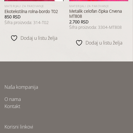
MATERIJALI ZA PAKOVANJE
MATERIJALI ZA PAKOVANJE
Metalik celofan čipka Crvena
Ekotekstilna rolna-bordo T02
MT808
850
RSD
2.700
RSD
Šifra proizvoda: 314-T02
Šifra proizvoda: 3304-MT808
Dodaj u listu želja
Dodaj u listu želja
Naša kompanija
O nama
Kontakt
Korisni linkovi