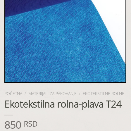
POČETNA
/
MATERIJALI ZA PAKOVANJE
/
EKOTEKSTILNE ROLNE
Ekotekstilna rolna-plava T24
850
RSD