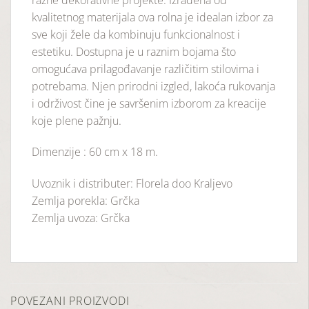
kvalitetnog materijala ova rolna je idealan izbor za
sve koji žele da kombinuju funkcionalnost i
estetiku. Dostupna je u raznim bojama što
omogućava prilagođavanje različitim stilovima i
potrebama. Njen prirodni izgled, lakoća rukovanja
i održivost čine je savršenim izborom za kreacije
koje plene pažnju.
Dimenzije : 60 cm x 18 m.
Uvoznik i distributer: Florela doo Kraljevo
Zemlja porekla: Grčka
Zemlja uvoza: Grčka
POVEZANI PROIZVODI