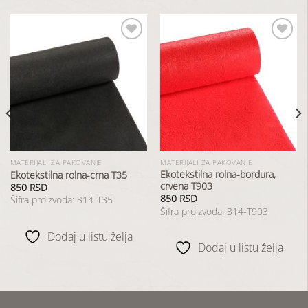
Dodaj
Dodaj
u
u
listu
listu
želja
želja
MATERIJALI ZA PAKOVANJE
MATERIJALI ZA PAKOVANJE
Ekotekstilna rolna-bordura,
Ekotekstilna rolna-crna T35
crvena T903
850
RSD
850
RSD
Šifra proizvoda: 314-T35
Šifra proizvoda: 314-T903
Dodaj u listu želja
Dodaj u listu želja