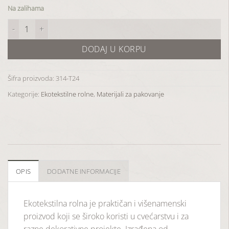
Na zalihama
Ekotekstilna rolna-plava T24 količina
DODAJ U KORPU
Šifra proizvoda:
314-T24
Kategorije:
Ekotekstilne rolne
,
Materijali za pakovanje
OPIS
DODATNE INFORMACIJE
Ekotekstilna rolna je praktičan i višenamenski
proizvod koji se široko koristi u cvećarstvu i za
razne dekorativne projekte. Izrađena od