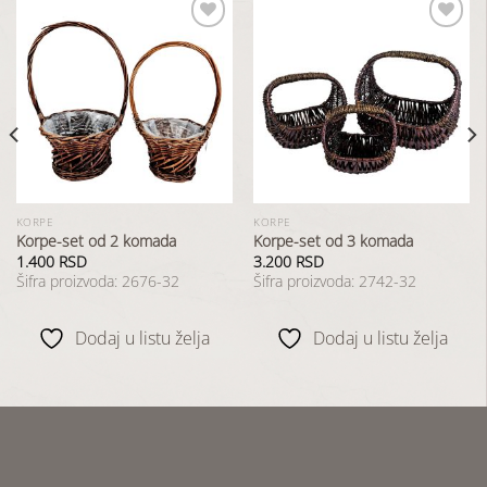
Dodaj
Dodaj
u
u
listu
listu
želja
želja
KORPE
KORPE
Korpe-set od 2 komada
Korpe-set od 3 komada
1.400
RSD
3.200
RSD
Šifra proizvoda: 2676-32
Šifra proizvoda: 2742-32
Dodaj u listu želja
Dodaj u listu želja