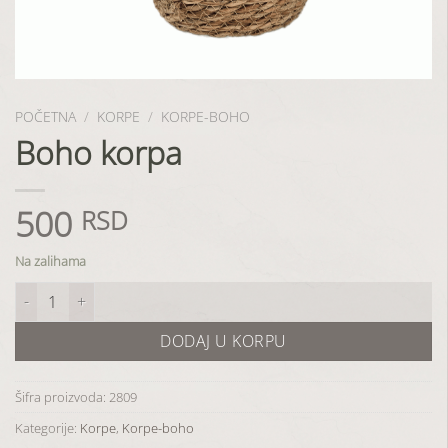
POČETNA
/
KORPE
/
KORPE-BOHO
Boho korpa
500
RSD
Na zalihama
Boho korpa količina
DODAJ U KORPU
Šifra proizvoda:
2809
Kategorije:
Korpe
,
Korpe-boho