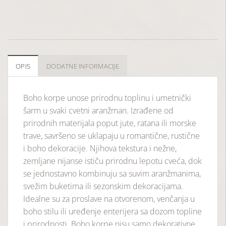
OPIS
DODATNE INFORMACIJE
Boho korpe unose prirodnu toplinu i umetnički
šarm u svaki cvetni aranžman. Izrađene od
prirodnih materijala poput jute, ratana ili morske
trave, savršeno se uklapaju u romantične, rustične
i boho dekoracije. Njihova tekstura i nežne,
zemljane nijanse ističu prirodnu lepotu cveća, dok
se jednostavno kombinuju sa suvim aranžmanima,
svežim buketima ili sezonskim dekoracijama.
Idealne su za proslave na otvorenom, venčanja u
boho stilu ili uređenje enterijera sa dozom topline
i prirodnosti. Boho korpe nisu samo dekorativne