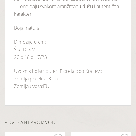
— one daju svakom aranžmanu dušu i autentičan
karakter.
Boja: natural
Dimezije u cm:
Š x D x V
20 x 18 x 17/23
Uvoznik i distributer: Florela doo Kraljevo
Zemlja porekla: Kina
Zemlja uvoza:EU
POVEZANI PROIZVODI