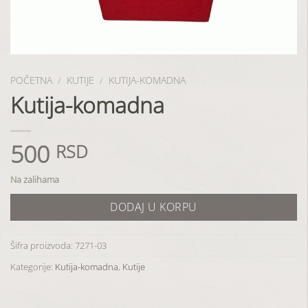
POČETNA
/
KUTIJE
/
KUTIJA-KOMADNA
Kutija-komadna
500
RSD
Na zalihama
DODAJ U KORPU
Šifra proizvoda:
7271-03
Kategorije:
Kutija-komadna
,
Kutije