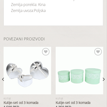
Zemlja porekla: Kina
Zemlja uvoza:Poljska
POVEZANI PROIZVODI
Dodaj
Dodaj
u
u
listu
listu
želja
želja
KUTIJE
KUTIJE
Kutije-set od 3 komada
Kutije-set od 3 komada