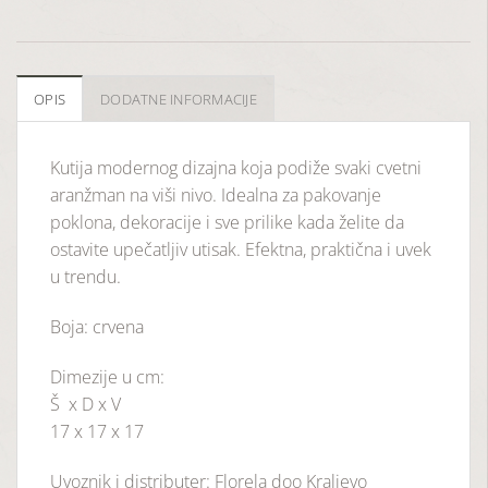
OPIS
DODATNE INFORMACIJE
Kutija modernog dizajna koja podiže svaki cvetni
aranžman na viši nivo. Idealna za pakovanje
poklona, dekoracije i sve prilike kada želite da
ostavite upečatljiv utisak. Efektna, praktična i uvek
u trendu.
Boja: crvena
Dimezije u cm:
Š x D x V
17 x 17 x 17
Uvoznik i distributer: Florela doo Kraljevo