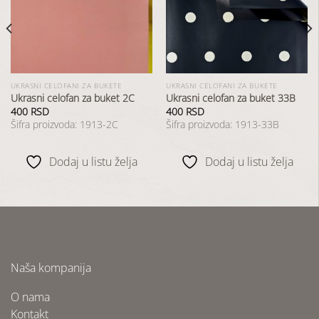
u
u
listu
listu
želja
želja
UKRASNI CELOFANI ZA BUKETE
UKRASNI CELOFANI ZA BUKETE
Ukrasni celofan za buket 2C
Ukrasni celofan za buket 33B
400
RSD
400
RSD
Šifra proizvoda: 1913-2C
Šifra proizvoda: 1913-33B
Dodaj u listu želja
Dodaj u listu želja
Naša kompanija
O nama
Kontakt