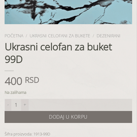
POČETNA
/
UKRASNI CELOFANI ZA BUKETE
/
DEZENIRANI
Ukrasni celofan za buket
99D
400
RSD
Na zalihama
Ukrasni celofan za buket 99D količina
DODAJ U KORPU
Šifra proizvoda:
1913-99D