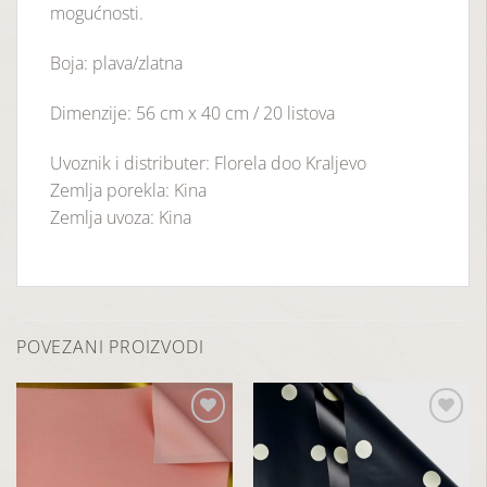
mogućnosti.
Boja: plava/zlatna
Dimenzije: 56 cm x 40 cm / 20 listova
Uvoznik i distributer: Florela doo Kraljevo
Zemlja porekla: Kina
Zemlja uvoza: Kina
POVEZANI PROIZVODI
Dodaj
Dodaj