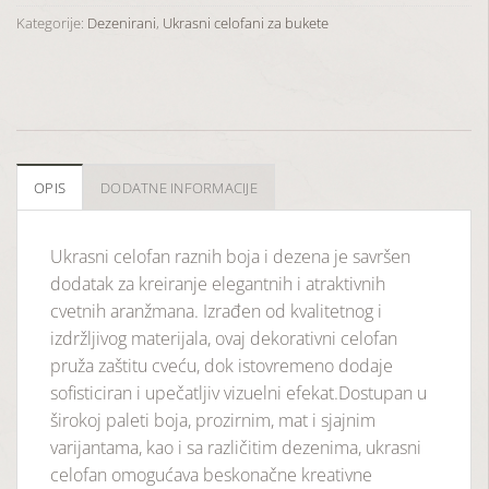
Kategorije:
Dezenirani
,
Ukrasni celofani za bukete
OPIS
DODATNE INFORMACIJE
Ukrasni celofan raznih boja i dezena je savršen
dodatak za kreiranje elegantnih i atraktivnih
cvetnih aranžmana. Izrađen od kvalitetnog i
izdržljivog materijala, ovaj dekorativni celofan
pruža zaštitu cveću, dok istovremeno dodaje
sofisticiran i upečatljiv vizuelni efekat.Dostupan u
širokoj paleti boja, prozirnim, mat i sjajnim
varijantama, kao i sa različitim dezenima, ukrasni
celofan omogućava beskonačne kreativne