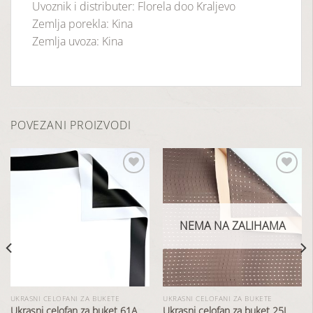
Uvoznik i distributer: Florela doo Kraljevo
Zemlja porekla: Kina
Zemlja uvoza: Kina
POVEZANI PROIZVODI
Dodaj
Dodaj
u
u
NEMA NA ZALIHAMA
listu
listu
želja
želja
UKRASNI CELOFANI ZA BUKETE
UKRASNI CELOFANI ZA BUKETE
Ukrasni celofan za buket 61A
Ukrasni celofan za buket 25J