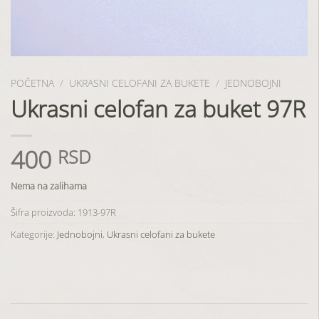
POČETNA
/
UKRASNI CELOFANI ZA BUKETE
/
JEDNOBOJNI
Ukrasni celofan za buket 97R
400
RSD
Nema na zalihama
Šifra proizvoda:
1913-97R
Kategorije:
Jednobojni
,
Ukrasni celofani za bukete