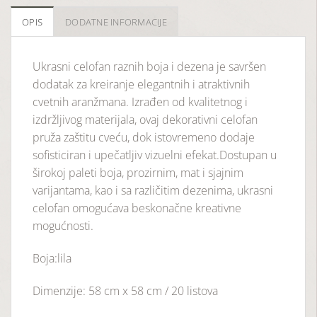
OPIS
DODATNE INFORMACIJE
Ukrasni celofan raznih boja i dezena je savršen
dodatak za kreiranje elegantnih i atraktivnih
cvetnih aranžmana. Izrađen od kvalitetnog i
izdržljivog materijala, ovaj dekorativni celofan
pruža zaštitu cveću, dok istovremeno dodaje
sofisticiran i upečatljiv vizuelni efekat.Dostupan u
širokoj paleti boja, prozirnim, mat i sjajnim
varijantama, kao i sa različitim dezenima, ukrasni
celofan omogućava beskonačne kreativne
mogućnosti.
Boja:lila
Dimenzije: 58 cm x 58 cm / 20 listova