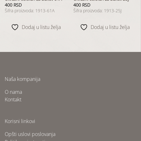
400
RSD
400
RSD
Šifra proizvoda: 1913-61A
Šifra proizvoda: 1913-25J
Dodaj u listu želja
Dodaj u listu želja
Naša kompanija
O nama
Kontakt
Korisni linkovi
Opšti uslovi poslovanja