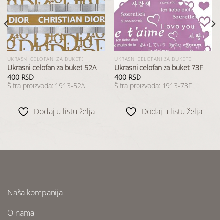
u
u
listu
listu
želja
želja
UKRASNI CELOFANI ZA BUKETE
UKRASNI CELOFANI ZA BUKETE
Ukrasni celofan za buket 52A
Ukrasni celofan za buket 73F
400
RSD
400
RSD
Šifra proizvoda: 1913-52A
Šifra proizvoda: 1913-73F
Dodaj u listu želja
Dodaj u listu želja
Naša kompanija
O nama