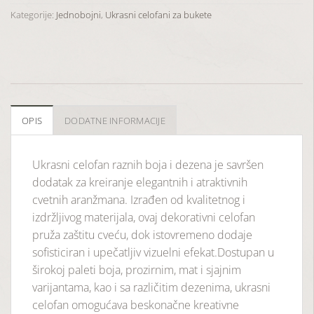
Kategorije:
Jednobojni
,
Ukrasni celofani za bukete
OPIS
DODATNE INFORMACIJE
Ukrasni celofan raznih boja i dezena je savršen
dodatak za kreiranje elegantnih i atraktivnih
cvetnih aranžmana. Izrađen od kvalitetnog i
izdržljivog materijala, ovaj dekorativni celofan
pruža zaštitu cveću, dok istovremeno dodaje
sofisticiran i upečatljiv vizuelni efekat.Dostupan u
širokoj paleti boja, prozirnim, mat i sjajnim
varijantama, kao i sa različitim dezenima, ukrasni
celofan omogućava beskonačne kreativne