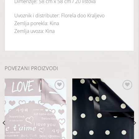
Dimenzije: 58 cm x 58 cm / 20 listova
Uvoznik i distributer: Florela doo Kraljevo
Zemlja porekla: Kina
Zemlja uvoza: Kina
POVEZANI PROIZVODI
Dodaj
Dodaj
u
u
listu
listu
želja
želja