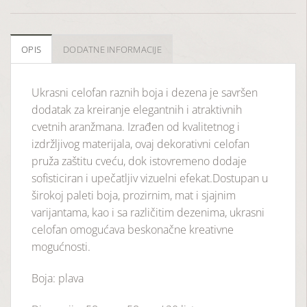
OPIS
DODATNE INFORMACIJE
Ukrasni celofan raznih boja i dezena je savršen
dodatak za kreiranje elegantnih i atraktivnih
cvetnih aranžmana. Izrađen od kvalitetnog i
izdržljivog materijala, ovaj dekorativni celofan
pruža zaštitu cveću, dok istovremeno dodaje
sofisticiran i upečatljiv vizuelni efekat.Dostupan u
širokoj paleti boja, prozirnim, mat i sjajnim
varijantama, kao i sa različitim dezenima, ukrasni
celofan omogućava beskonačne kreativne
mogućnosti.
Boja: plava