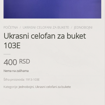
POČETNA
/
UKRASNI CELOFANI ZA BUKETE
/
JEDNOBOJNI
Ukrasni celofan za buket
103E
400
RSD
Nema na zalihama
Šifra proizvoda:
1913-103E
Kategorije:
Jednobojni
,
Ukrasni celofani za bukete