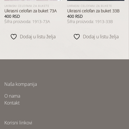
UKRASNI CELOFANI ZA BUKETE
UKRASNI CELOFANI ZA BUKETE
Ukrasni celofan za buket 73A
Ukrasni celofan za buket 33B
400
RSD
400
RSD
Šifra proizvoda: 1913-73A
Šifra proizvoda: 1913-33B
Dodaj u listu želja
Dodaj u listu želja
Naša kompanija
O nama
Kontakt
Korisni linkovi