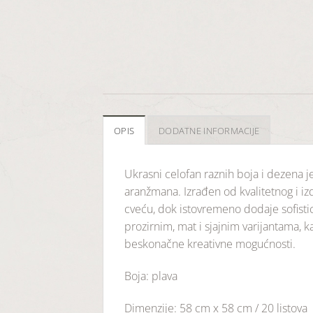
OPIS
DODATNE INFORMACIJE
Ukrasni celofan raznih boja i dezena je
aranžmana. Izrađen od kvalitetnog i izd
cveću, dok istovremeno dodaje sofistici
prozirnim, mat i sjajnim varijantama, 
beskonačne kreativne mogućnosti.
Boja: plava
Dimenzije: 58 cm x 58 cm / 20 listova