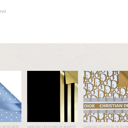
jevo
Dodaj
Dodaj
Dod
u
u
u
listu
listu
list
želja
želja
želj
I ZA BUKETE
UKRASNI CELOFANI ZA BUKETE
UKRASNI CELOFANI ZA BUK