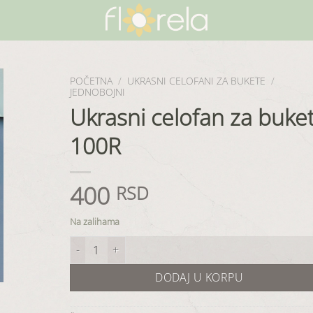
POČETNA
/
UKRASNI CELOFANI ZA BUKETE
/
JEDNOBOJNI
Ukrasni celofan za buke
100R
400
RSD
Na zalihama
Ukrasni celofan za buket 100R količina
DODAJ U KORPU