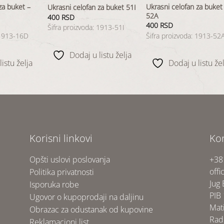
za buket –
Ukrasni celofan za buket
Ukrasni celofan za buket 51I
52A
400
RSD
400
RSD
Šifra proizvoda: 1913-51I
 1913-16D
Šifra proizvoda: 1913-52
Dodaj u listu želja
istu želja
Dodaj u listu žel
Korisni linkovi
Ko
Opšti uslovi poslovanja
+38
offi
Politika privatnosti
Jug
Isporuka robe
PIB
Ugovor o kupoprodaji na daljinu
Mat
Obrazac za odustanak od kupovine
Rad
Reklamacioni list