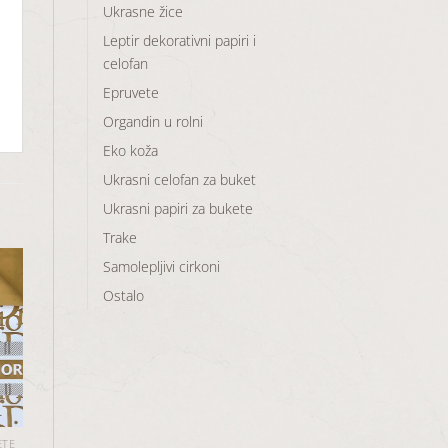
Ukrasne žice
Leptir dekorativni papiri i
celofan
Epruvete
Organdin u rolni
Eko koža
Ukrasni celofan za buket
Ukrasni papiri za bukete
Trake
Samolepljivi cirkoni
Ostalo
aj
u
a
ETE