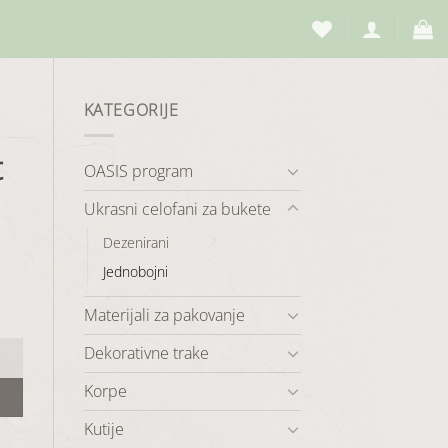
KATEGORIJE
t
OASIS program
Ukrasni celofani za bukete
Dezenirani
Jednobojni
Materijali za pakovanje
Dekorativne trake
Korpe
Kutije