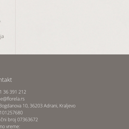
A
ja
ntakt
1 36 391 212
ce@florela.rs
 Bogdanova 10, 36203 Adrani, Kraljevo
 101257680
ični broj 07363672
no vreme: