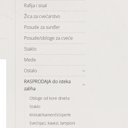
Rafija i sisal
Žica za cvećarstvo
Posude za sunđer
Posude/obloge za cveće
Staklo
Mede
Ostalo
RASPRODAJA do isteka
zaliha
Obloge od kore drveta
Staklo
Kristali/kamenčići/perle
Svećnjaci, kavezi, lampioni