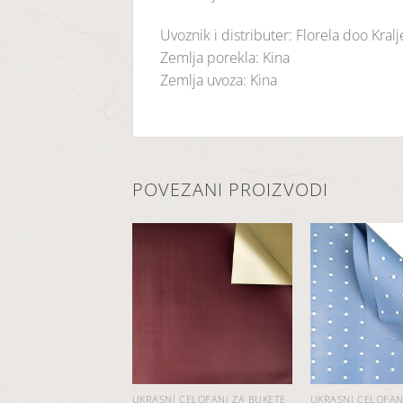
Uvoznik i distributer: Florela doo Kral
Zemlja porekla: Kina
Zemlja uvoza: Kina
POVEZANI PROIZVODI
Dodaj
Dodaj
u
u
listu
listu
želja
želja
 CELOFANI ZA BUKETE
UKRASNI CELOFANI ZA BUKETE
UKRASNI CELOFAN