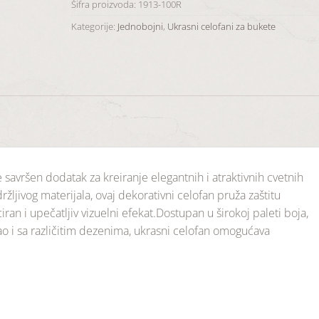
Šifra proizvoda:
1913-100R
Kategorije:
Jednobojni
,
Ukrasni celofani za bukete
 savršen dodatak za kreiranje elegantnih i atraktivnih cvetnih
ržljivog materijala, ovaj dekorativni celofan pruža zaštitu
ran i upečatljiv vizuelni efekat.Dostupan u širokoj paleti boja,
kao i sa različitim dezenima, ukrasni celofan omogućava