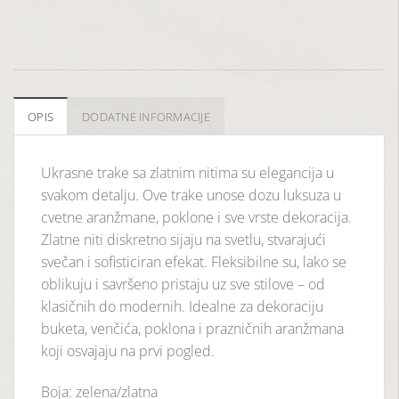
OPIS
DODATNE INFORMACIJE
Ukrasne trake sa zlatnim nitima su elegancija u
svakom detalju. Ove trake unose dozu luksuza u
cvetne aranžmane, poklone i sve vrste dekoracija.
Zlatne niti diskretno sijaju na svetlu, stvarajući
svečan i sofisticiran efekat. Fleksibilne su, lako se
oblikuju i savršeno pristaju uz sve stilove – od
klasičnih do modernih. Idealne za dekoraciju
buketa, venčića, poklona i prazničnih aranžmana
koji osvajaju na prvi pogled.
Boja: zelena/zlatna