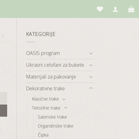
KATEGORIJE
/
OASIS program
Ukrasni celofani za bukete
Materijali za pakovanje
Dekorativne trake
Klasične trake
Tekstilne trake
Satenske trake
Organdinske trake
Čipka