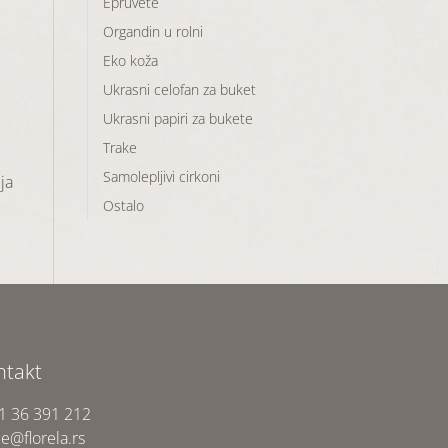
Epruvete
Organdin u rolni
Eko koža
Ukrasni celofan za buket
Ukrasni papiri za bukete
Trake
Samolepljivi cirkoni
ja
Ostalo
ntakt
1 36 391 212
ce@florela.rs