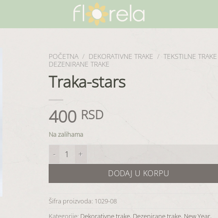
POČETNA
/
DEKORATIVNE TRAKE
/
TEKSTILNE TRAKE
DEZENIRANE TRAKE
Traka-stars
400
RSD
Na zalihama
Traka-stars količina
DODAJ U KORPU
Šifra proizvoda:
1029-08
Kategorije:
Dekorativne trake
,
Dezenirane trake
,
New Year
,