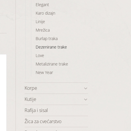
Elegant
Karo dizajn
Linije
Mrežica
Burlap traka
Dezenirane trake
Love
Metalizirane trake
New Year
Korpe
Kutije
Rafija i sisal
Žica za cvećarstvo