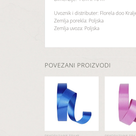
Uvoznik i distributer: Florela doo Kral
Zemlja porekla: Poljska
Zemlja uvoza: Poljska
POVEZANI PROIZVODI
Dodaj
Dodaj
u
u
listu
listu
želja
želja
IVNE TRAKE
DEKORATIVNE TRAKE
DEKORATIVNE TRA