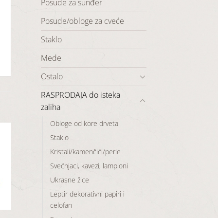
Posude za sunđer
Posude/obloge za cveće
Staklo
Mede
Ostalo
RASPRODAJA do isteka
zaliha
Obloge od kore drveta
Staklo
Kristali/kamenčići/perle
Svećnjaci, kavezi, lampioni
aj
Ukrasne žice
u
a
Leptir dekorativni papiri i
celofan