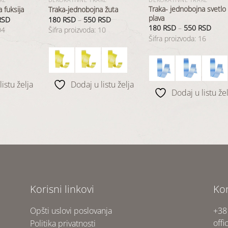
Traka- jednobojna svetlo
 fuksija
Traka-jednobojna žuta
plava
RSD
180
RSD
–
550
RSD
180
RSD
–
550
RSD
04
Šifra proizvoda: 10
Šifra proizvoda: 16
istu želja
Dodaj u listu želja
Dodaj u listu žel
Korisni linkovi
Ko
Opšti uslovi poslovanja
+38
offi
Politika privatnosti