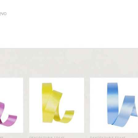
jevo
Dodaj
Dodaj
Dod
u
u
u
listu
listu
list
želja
želja
želj
KE
DEKORATIVNE TRAKE
DEKORATIVNE TRAKE