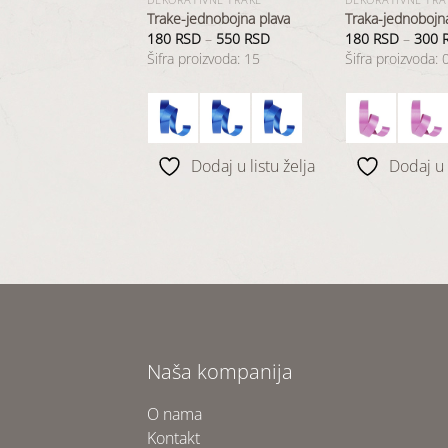
ednobojna krem
Trake-jednobojna plava
Traka-jednobojna
D
–
550
RSD
180
RSD
–
550
RSD
180
RSD
–
300
oizvoda: 22
Šifra proizvoda: 15
Šifra proizvoda: 
odaj u listu želja
Dodaj u listu želja
Dodaj u l
Naša kompanija
O nama
Kontakt