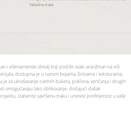
Tekstilne trake
tan i višenamenski detalj koji podiže svaki aranžman na viši
terijala, dostupna je u raznim bojama, širinama i teksturama,
lna je za ukrašavanje cvetnih buketa, poklona, venčanja i drugih
jivost omogućavaju lako oblikovanje, dodajući dašak
rojektu. Izaberite savršenu traku i unesite prefinjenost u vaše