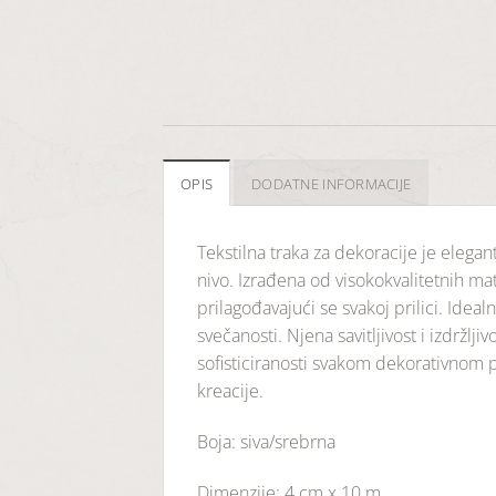
OPIS
DODATNE INFORMACIJE
Tekstilna traka za dekoracije je elegan
nivo. Izrađena od visokokvalitetnih ma
prilagođavajući se svakoj prilici. Idea
svečanosti. Njena savitljivost i izdržl
sofisticiranosti svakom dekorativnom p
kreacije.
Boja: siva/srebrna
Dimenzije: 4 cm x 10 m