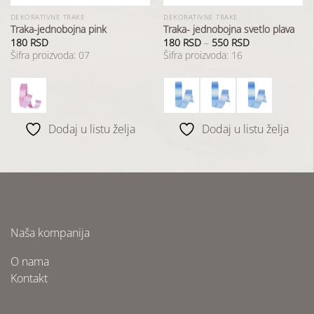
DEKORATIVNE TRAKE
DEKORATIVNE TRAKE
Traka-jednobojna pink
Traka- jednobojna svetlo plava
180
RSD
180
RSD
–
550
RSD
Šifra proizvoda: 07
Šifra proizvoda: 16
Dodaj u listu želja
Dodaj u listu želja
Naša kompanija
O nama
Kontakt