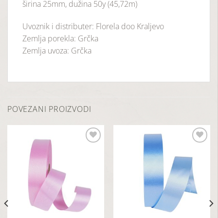
širina 25mm, dužina 50y (45,72m)
Uvoznik i distributer: Florela doo Kraljevo
Zemlja porekla: Grčka
Zemlja uvoza: Grčka
POVEZANI PROIZVODI
Dodaj
Dodaj
u
u
listu
listu
želja
želja