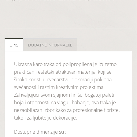
OPIS
DODATNE INFORMACIJE
Ukrasna karo
traka
od
polipropilena
je
izuzetno
praktičan
i
estetski
atraktivan
materijal
koji
se
široko
koristi
u
cvećarstvu,
dekoraciji
poklona,
svečanosti
i
raznim
kreativnim
projektima.
Zahvaljujući
svom
sjajnom
finišu,
bogatoj
paleti
boja
i
otpornosti
na
vlagu
i
habanje,
ova
traka
je
nezaobilazan
izbor
kako
za
profesionalne
floriste,
tako
i
za
ljubitelje
dekoracije.
Dostupne dimenzije su :