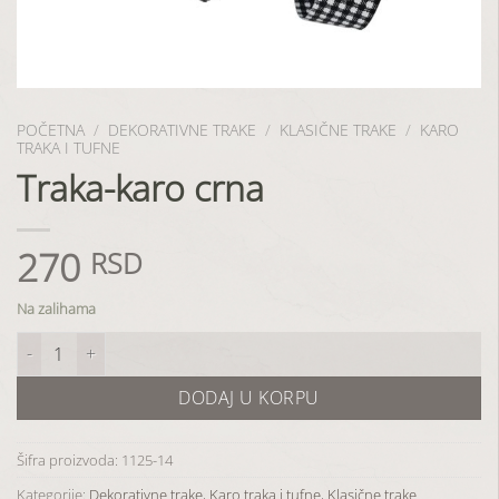
POČETNA
/
DEKORATIVNE TRAKE
/
KLASIČNE TRAKE
/
KARO
TRAKA I TUFNE
Traka-karo crna
270
RSD
Na zalihama
Traka-karo crna količina
DODAJ U KORPU
Šifra proizvoda:
1125-14
Kategorije:
Dekorativne trake
,
Karo traka i tufne
,
Klasične trake