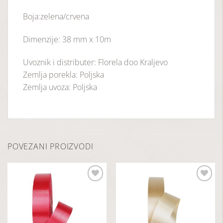
Boja:zelena/crvena
Dimenzije: 38 mm x 10m
Uvoznik i distributer: Florela doo Kraljevo
Zemlja porekla: Poljska
Zemlja uvoza: Poljska
POVEZANI PROIZVODI
Dodaj
Dodaj
u
u
listu
listu