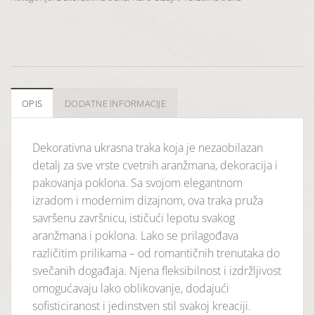
OPIS
DODATNE INFORMACIJE
Dekorativna ukrasna traka koja je nezaobilazan
detalj za sve vrste cvetnih aranžmana, dekoracija i
pakovanja poklona. Sa svojom elegantnom
izradom i modernim dizajnom, ova traka pruža
savršenu završnicu, ističući lepotu svakog
aranžmana i poklona. Lako se prilagođava
različitim prilikama – od romantičnih trenutaka do
svečanih događaja. Njena fleksibilnost i izdržljivost
omogućavaju lako oblikovanje, dodajući
sofisticiranost i jedinstven stil svakoj kreaciji.