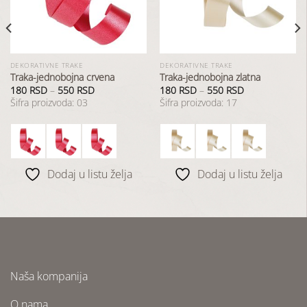
želja
želja
DEKORATIVNE TRAKE
DEKORATIVNE TRAKE
Traka-jednobojna crvena
Traka-jednobojna zlatna
180
RSD
–
550
RSD
180
RSD
–
550
RSD
Šifra proizvoda: 03
Šifra proizvoda: 17
Dodaj u listu želja
Dodaj u listu želja
Naša kompanija
O nama