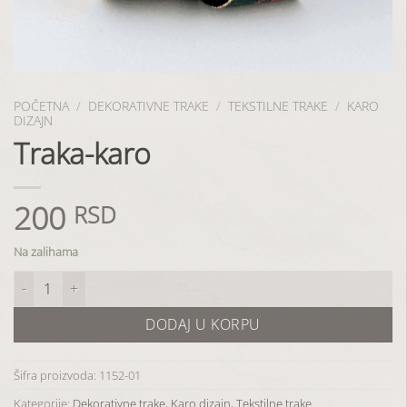
POČETNA
/
DEKORATIVNE TRAKE
/
TEKSTILNE TRAKE
/
KARO
DIZAJN
Traka-karo
200
RSD
Na zalihama
Traka-karo količina
DODAJ U KORPU
Šifra proizvoda:
1152-01
Kategorije:
Dekorativne trake
,
Karo dizajn
,
Tekstilne trake