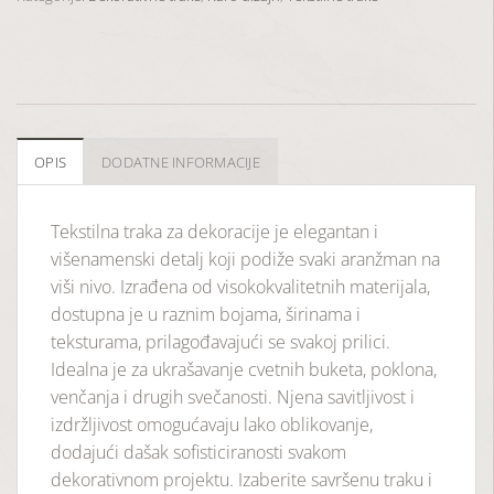
OPIS
DODATNE INFORMACIJE
Tekstilna traka za dekoracije je elegantan i
višenamenski detalj koji podiže svaki aranžman na
viši nivo. Izrađena od visokokvalitetnih materijala,
dostupna je u raznim bojama, širinama i
teksturama, prilagođavajući se svakoj prilici.
Idealna je za ukrašavanje cvetnih buketa, poklona,
venčanja i drugih svečanosti. Njena savitljivost i
izdržljivost omogućavaju lako oblikovanje,
dodajući dašak sofisticiranosti svakom
dekorativnom projektu. Izaberite savršenu traku i