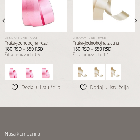
u
u
listu
listu
želja
želja
DEKORATIVNE TRAKE
DEKORATIVNE TRAKE
Traka-jednobojna roze
Traka-jednobojna zlatna
180
RSD
–
550
RSD
180
RSD
–
550
RSD
Šifra proizvoda: 06
Šifra proizvoda: 17
Dodaj u listu želja
Dodaj u listu želja
Naša kompanija