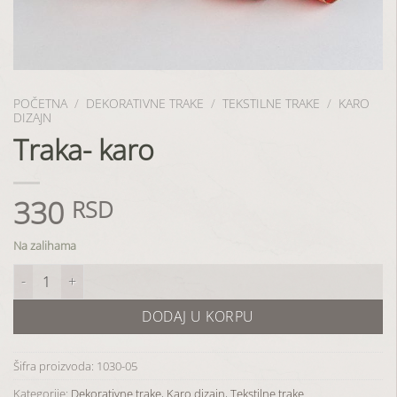
POČETNA
/
DEKORATIVNE TRAKE
/
TEKSTILNE TRAKE
/
KARO
DIZAJN
Traka- karo
330
RSD
Na zalihama
Traka- karo količina
DODAJ U KORPU
Šifra proizvoda:
1030-05
Kategorije:
Dekorativne trake
,
Karo dizajn
,
Tekstilne trake