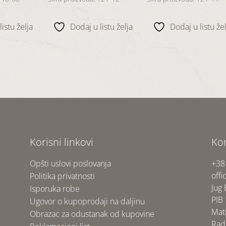
je:
je
je:
je
je:
30 RSD.
bila:
150 RSD.
bila:
150 R
SD.
230 RSD.
230 RSD.
istu želja
Dodaj u listu želja
Dodaj u listu žel
Korisni linkovi
Ko
Opšti uslovi poslovanja
+38
offi
Politika privatnosti
Jug
Isporuka robe
PIB
Ugovor o kupoprodaji na daljinu
Mat
Obrazac za odustanak od kupovine
Rad