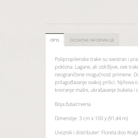
OPIS
DODATNE INFORMACIJE
Polipropilenske trake su svestran i pr
poklona. Lagane, ali izdržljive, ove tr
neograničene mogućnosti primene. Dos
prilagođavanje svakoj prilici. Njihova 
kreiranje mašni, ukrašavanje buketa i
Boja:žuta/crvena
Dimenzije: 3 cm x 100 y (91,44 m)
Uvoznik i distributer: Florela doo Kral