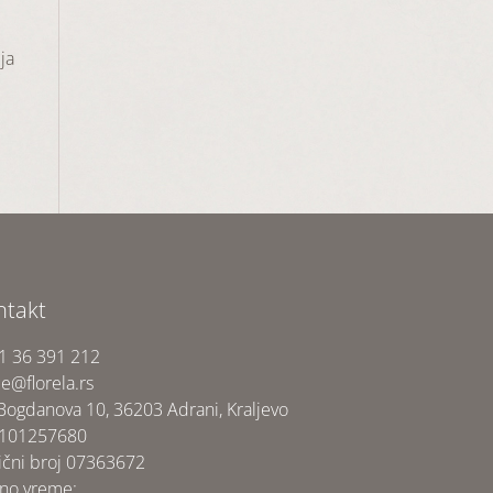
SD.
ja
ntakt
1 36 391 212
ce@florela.rs
 Bogdanova 10, 36203 Adrani, Kraljevo
 101257680
ični broj 07363672
no vreme: