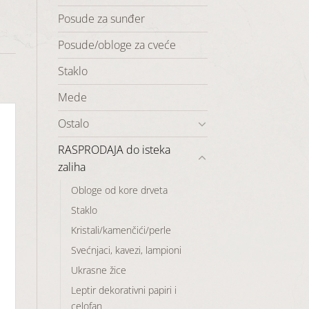
Posude za sunđer
Posude/obloge za cveće
Staklo
Mede
Ostalo
RASPRODAJA do isteka
zaliha
Obloge od kore drveta
Staklo
Kristali/kamenčići/perle
Svećnjaci, kavezi, lampioni
Ukrasne žice
Leptir dekorativni papiri i
celofan