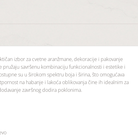
aktičan izbor za cvetne aranžmane, dekoracije i pakovanje
ake pružaju savršenu kombinaciju funkcionalnosti i estetike i
tupne su u širokom spektru boja i širina, što omogućava
otpornost na habanje i lakoća oblikovanja čine ih idealnim za
 dodavanje završnog dodira poklonima.
jevo