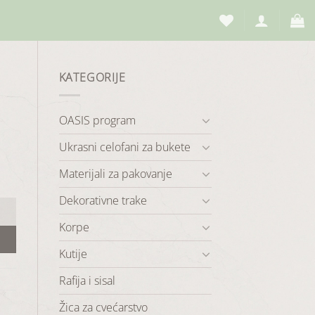
KATEGORIJE
OASIS program
Ukrasni celofani za bukete
Materijali za pakovanje
Dekorativne trake
Korpe
Kutije
Rafija i sisal
Žica za cvećarstvo