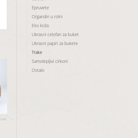
Epruvete
Organdin u rolni
Eko koža
Ukrasni celofan za buket
Ukrasni papiri za bukete
Trake
Samolepljivi cirkoni
Ostalo
aj
u
a
LIHA
tna